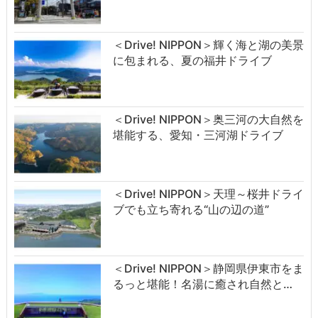
＜Drive! NIPPON＞輝く海と湖の美景
に包まれる、夏の福井ドライブ
＜Drive! NIPPON＞奥三河の大自然を
堪能する、愛知・三河湖ドライブ
＜Drive! NIPPON＞天理～桜井ドライ
ブでも立ち寄れる“山の辺の道”
＜Drive! NIPPON＞静岡県伊東市をま
るっと堪能！名湯に癒され自然と…