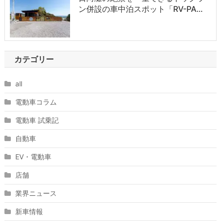
ン併設の車中泊スポット「RV-PA…
カテゴリー
all
電動車コラム
電動車 試乗記
自動車
EV・電動車
店舗
業界ニュース
新車情報