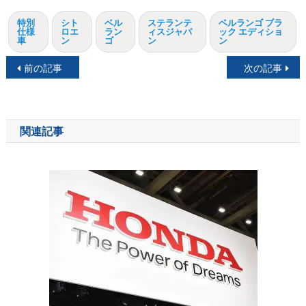
特別
シト
ベル
ステランテ
ベルランゴ ブラ
仕様
ロエ
ラン
ィスジャパ
ック エディショ
車
ン
ゴ
ン
ン
投
前の記事
次の記事
稿
ナ
関連記事
ビ
ゲ
ー
シ
ョ
ン