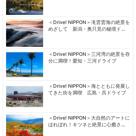
＜Drive! NIPPON＞滝雲雲海の絶景を
めざして 新潟・奥只見の秘境ド…
＜Drive! NIPPON＞三河湾の絶景を存
分に満喫！愛知・三河ドライブ
＜Drive! NIPPON＞海とともに発展し
てきた街を満喫 広島・呉ドライブ
＜Drive! NIPPON＞大自然のアートに
ほれぼれ！キツネと絶景に心癒さ…