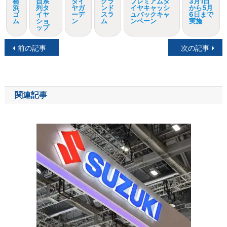
横
自系
タイ
グラ
プレミアムタ
3月1日
浜
列タ
ヤガ
ンド
イヤキャッシ
から5月
ゴ
イヤ
ーデ
スラ
ュバックキャ
6日まで
ム
ショ
ン
ム
ンペーン
実施
ップ
投
前の記事
次の記事
稿
ナ
関連記事
ビ
ゲ
ー
シ
ョ
ン