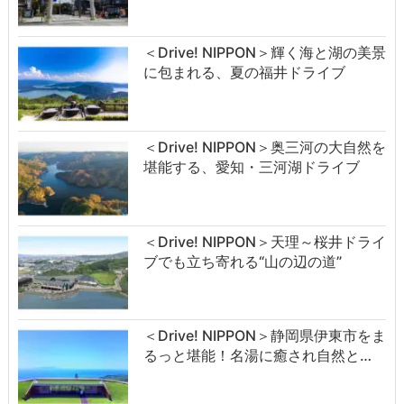
＜Drive! NIPPON＞輝く海と湖の美景
に包まれる、夏の福井ドライブ
＜Drive! NIPPON＞奥三河の大自然を
堪能する、愛知・三河湖ドライブ
＜Drive! NIPPON＞天理～桜井ドライ
ブでも立ち寄れる“山の辺の道”
＜Drive! NIPPON＞静岡県伊東市をま
るっと堪能！名湯に癒され自然と…