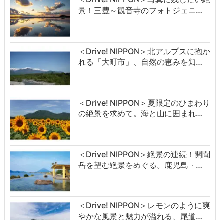
景！三豊～観音寺のフォトジェニ…
＜Drive! NIPPON＞北アルプスに抱か
れる「大町市」、自然の恵みを知…
＜Drive! NIPPON＞夏限定のひまわり
の絶景を求めて。海と山に囲まれ…
＜Drive! NIPPON＞絶景の連続！開聞
岳を望む絶景をめぐる。鹿児島・…
＜Drive! NIPPON＞レモンのように爽
やかな風景と魅力が溢れる、尾道…