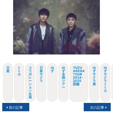
日
ト
コ
日
ゆ
ゆ
YUZU
ゆ
ゆ
産
ミ
ラ
産
ず
ず
ARENA
ず
ず
カ
ボ
サ
全
TOUR
サ
サ
レ
ク
国
2024-
ク
ク
ー
ラ
ツ
2025
ラ
ラ
シ
ア
図鑑
展
ト
ョ
ー
ミ
ン
カ
企
画
投
前の記事
次の記事