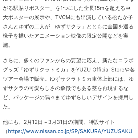
がる駅貼りポスター」を1つにした全長15mを超える巨
大ポスターの展示や、TVCMにも出演している松たか子
さんとゆずの二人が「ゆずサクラ」とともに全国を巡る
様子を描いたアニメーション映像の限定公開などを実
施。
さらに、多くのファンからの要望に応え、新たなコラボ
グッズ「ゆずサクラトミカ」をYUZU Official Storeや各
ツアー会場で販売。ゆずサクラトミカ車体上部には、ゆ
ずサクラの可愛らしさの象徴でもある茎を再現するな
ど、パッケージの隅々までゆずらしいデザインを採用し
た。
他にも、2月12日～3月31日の期間、特設サイト
（
https://www.nissan.co.jp/SP/SAKURA/YUZUSAKU