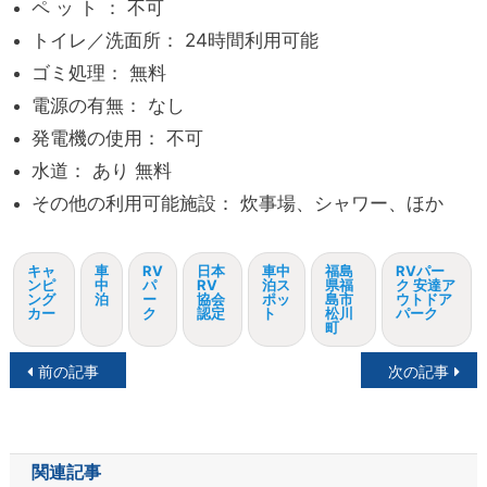
ペ ッ ト ： 不可
トイレ／洗面所： 24時間利用可能
ゴミ処理： 無料
電源の有無： なし
発電機の使用： 不可
水道： あり 無料
その他の利用可能施設： 炊事場、シャワー、ほか
キャ
車
RV
日本
車中
福島
RVパー
ンピ
中
パ
RV
泊ス
県福
ク 安達ア
ング
泊
ー
協会
ポッ
島市
ウトドア
カー
ク
認定
ト
松川
パーク
町
投
前の記事
次の記事
稿
ナ
関連記事