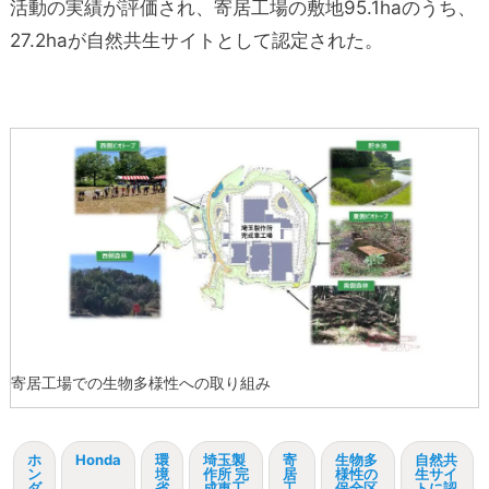
活動の実績が評価され、寄居工場の敷地95.1haのうち、
27.2haが自然共生サイトとして認定された。
寄居工場での生物多様性への取り組み
ホ
Honda
環
埼玉製
寄
生物多
自然共
ン
境
作所 完
居
様性の
生サイ
ダ
省
成車工
工
保全区
トに認