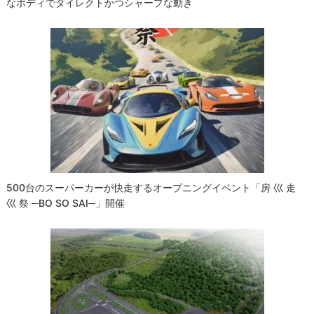
なボディでダイレクトかつシャープな動き
500台のスーパーカーが快走するオープニングイベント「房 巛 走
巛 祭 ─BO SO SAI─」開催