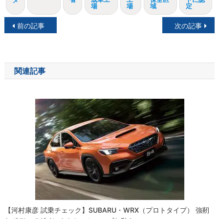
場
場
域
定
投
前の記事
次の記事
稿
ナ
関連記事
ビ
ゲ
ー
シ
ョ
ン
【河村康彦 試乗チェック】SUBARU・WRX（プロトタイプ） 強靭