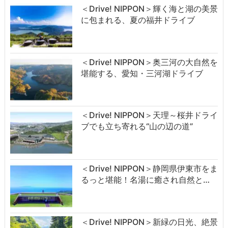
＜Drive! NIPPON＞輝く海と湖の美景
に包まれる、夏の福井ドライブ
＜Drive! NIPPON＞奥三河の大自然を
堪能する、愛知・三河湖ドライブ
＜Drive! NIPPON＞天理～桜井ドライ
ブでも立ち寄れる“山の辺の道”
＜Drive! NIPPON＞静岡県伊東市をま
るっと堪能！名湯に癒され自然と…
＜Drive! NIPPON＞新緑の日光、絶景