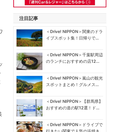
注目記事
リ
ワ
＜Drive! NIPPON＞関東のドラ
イブスポット集！日帰りで…
＜Drive! NIPPON＞千葉駅周辺
のランチにおすすめの店12…
ッ
ル
＜Drive! NIPPON＞嵐山の観光
性
スポットまとめ！グルメス…
ン
＜Drive! NIPPON＞【群馬県】
おすすめの道の駅12選！ド…
装
＜Drive! NIPPON＞ドライブで
行きたい関東で人気の浜焼き…