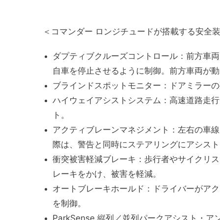
＜コマンダー ロンジチュードが搭載する安全
ダプティブクルーズコントロール：前方車両
自車を停止させるように制御。前方車両が動き
ブラインドスポットモニター：ドアミラーの
ハイウェイアシストシステム：高速道路走行
ト。
アクティブレーンマネジメント：左右の車線
際は、警告と同時にステアリングにアシスト
衝突被害軽減ブレーキ：歩行者やサイクリス
レーキをかけ、被害を軽減。
オートブレーキホールド：ドライバーがアク
を制御。
ParkSense 縦列／並列パークアシスト