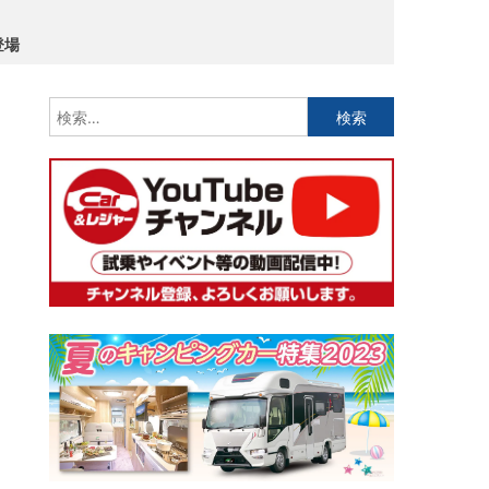
登場
検
索: