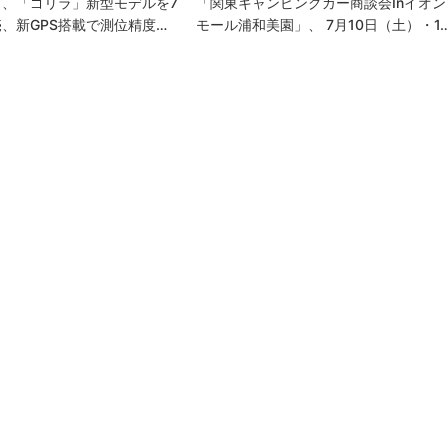
、「ゴリラ」新型モデルを7
「関東キャンピングカー商談会inイオン
、新GPS搭載で測位精度…
モール浦和美園」、 7月10日（土）・1