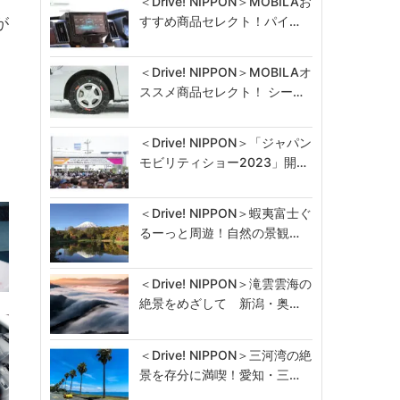
＜Drive! NIPPON＞MOBILAお
すすめ商品セレクト！パイ…
が
＜Drive! NIPPON＞MOBILAオ
ススメ商品セレクト！ シー…
＜Drive! NIPPON＞「ジャパン
モビリティショー2023」開…
＜Drive! NIPPON＞蝦夷富士ぐ
るーっと周遊！自然の景観…
＜Drive! NIPPON＞滝雲雲海の
絶景をめざして 新潟・奥…
＜Drive! NIPPON＞三河湾の絶
景を存分に満喫！愛知・三…