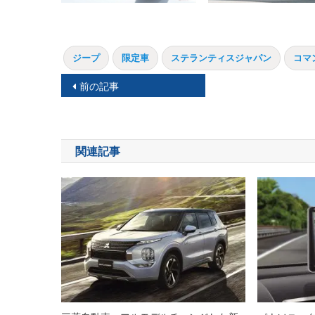
ジープ
限定車
ステランティスジャパン
コマ
投
前の記事
稿
ナ
関連記事
ビ
ゲ
ー
シ
ョ
ン