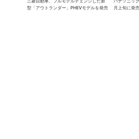
三菱自動車、フルモデルチェンジした新
パナソニック
型「アウトランダー」PHEVモデルを発売
月上旬に発売