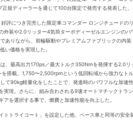
プ正規ディーラーを通じて100台限定で発売する発表した。
、好評につき完売した限定車コマンダー ロンジチュードの
外装や2.0リッター4気筒ターボディーゼルエンジンのパ
等でありながら、前輪駆動やプレミアムファブリックの内装
円低い価格を実現した。
、最高出力170ps／最大トルク350Nmを発揮する2.0リ
搭載。1,750〜2,500rpmという低回転域から強力なト
して90kg軽量化をしたことで、発進時のパワフルな加速
を実現。さらに、組み合わされる9速オートマチックトラ
ギアを選択する事で、燃費と加速性能を向上した。
イトトライコート」を設定した他、
ベース車と同等の安全