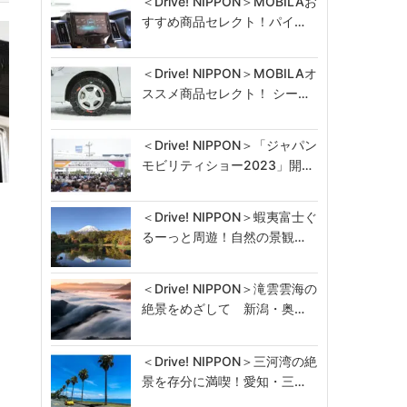
＜Drive! NIPPON＞MOBILAお
すすめ商品セレクト！パイ…
＜Drive! NIPPON＞MOBILAオ
ススメ商品セレクト！ シー…
＜Drive! NIPPON＞「ジャパン
モビリティショー2023」開…
イ
＜Drive! NIPPON＞蝦夷富士ぐ
るーっと周遊！自然の景観…
＜Drive! NIPPON＞滝雲雲海の
絶景をめざして 新潟・奥…
＜Drive! NIPPON＞三河湾の絶
景を存分に満喫！愛知・三…