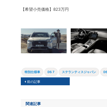
【希望小売価格】823万円
特別仕様車
DS 7
ステランティスジャパン
D
投
前の記事
稿
ナ
関連記事