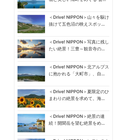
＜Drive! NIPPON＞山々を駆け
抜けて五色沼の映えスポッ…
＜Drive! NIPPON＞写真に残し
たい絶景！三豊～観音寺の…
＜Drive! NIPPON＞北アルプス
に抱かれる「大町市」、自…
＜Drive! NIPPON＞夏限定のひ
まわりの絶景を求めて。海…
＜Drive! NIPPON＞絶景の連
続！開聞岳を望む絶景をめ…