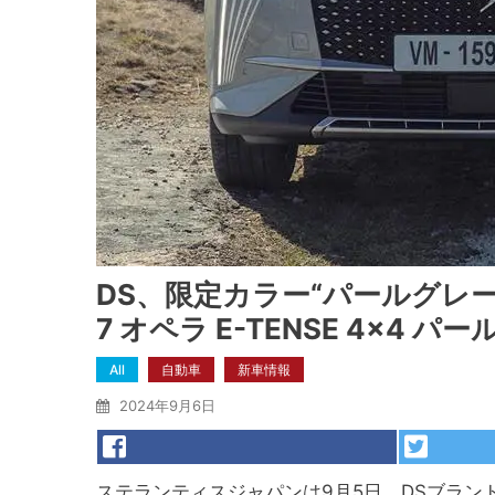
DS、限定カラー“パールグレ
7 オペラ E-TENSE 4×4
All
自動車
新車情報
2024年9月6日
ステランティスジャパンは9月5日、DSブランドの「D