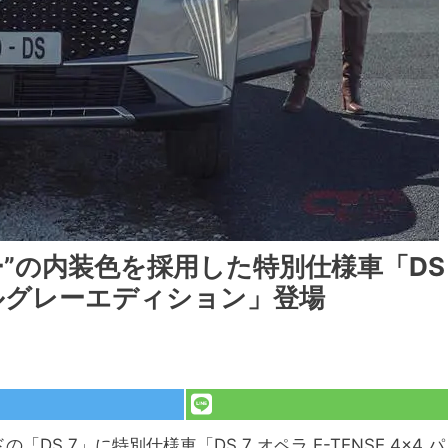
ー”の内装色を採用した特別仕様車「DS
 パールグレーエディション」登場
S 7」に特別仕様車「DS 7 オペラ E-TENSE 4×4 パ