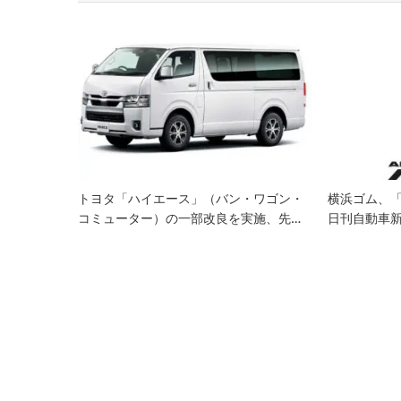
ビ
ゲ
ー
シ
ョ
ン
トヨタ「ハイエース」（バン・ワゴン・
横浜ゴム、「
コミューター）の一部改良を実施、先…
日刊自動車新