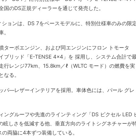
全国のDS正規ディーラーを通じて発売した。
レーエディションは、DS 7をベースモデルに、特別仕様車のみの限
車。
直噴ターボエンジン、および同エンジンにフロン トモータ
リッド「E-TENSE 4×4」を 採用し、システム合計で
走行レンジ77km、15.8km／ℓ（WLTC モード）の燃費を実
となる。
ッパ―レザーインテリアを採用。車体色には、パール グレ
ングルーフや先進のラインティング「DS ピクセル LED 
員の眩しさを低減する他、垂直方向のライトシグネチャーが
スの両脇に4本ずつ装備している。