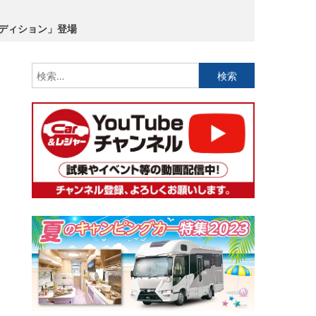
ーエディション」登場
検
索: