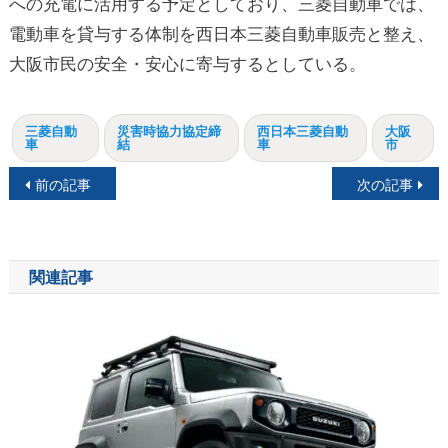
への充電に活用する予定としており、三菱自動車では、
電動車を貸与する体制を西日本三菱自動車販売と整え、
大阪市民の安全・安心に寄与するとしている。
三菱自動
災害時協力協定締
西日本三菱自動
大阪
車
結
車
市
投
前の記事
次の記事
稿
ナ
関連記事
ビ
ゲ
ー
シ