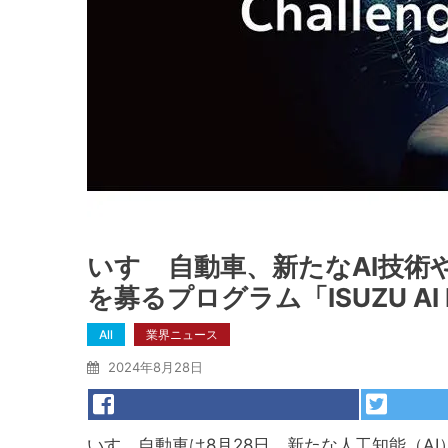
いすゞ自動車、新たなAI技術
を募るプログラム「ISUZU AI Inn
All
業界ニュース
2024年8月28日
いすゞ自動車は8月28日、新たな人工知能（A