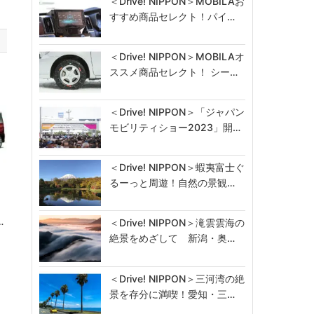
＜Drive! NIPPON＞MOBILAお
すすめ商品セレクト！パイ…
＜Drive! NIPPON＞MOBILAオ
ススメ商品セレクト！ シー…
＜Drive! NIPPON＞「ジャパン
モビリティショー2023」開…
＜Drive! NIPPON＞蝦夷富士ぐ
るーっと周遊！自然の景観…
…
＜Drive! NIPPON＞滝雲雲海の
絶景をめざして 新潟・奥…
＜Drive! NIPPON＞三河湾の絶
景を存分に満喫！愛知・三…