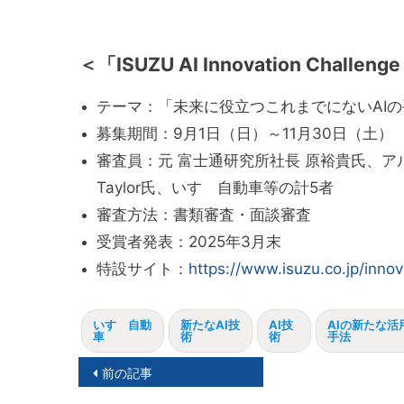
＜「ISUZU AI Innovation Chall
テーマ：「未来に役立つこれまでにないAI
募集期間：9月1日（日）～11月30日（土）
審査員：元 富士通研究所社長 原裕貴氏、アル
Taylor氏、いすゞ自動車等の計5者
審査方法：書類審査・面談審査
受賞者発表：2025年3月末
特設サイト：
https://www.isuzu.co.jp/innov
いすゞ自動
新たなAI技
AI技
AIの新たな活
車
術
術
手法
投
前の記事