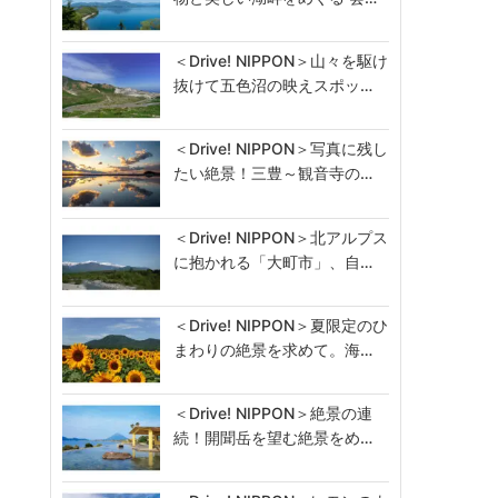
＜Drive! NIPPON＞山々を駆け
抜けて五色沼の映えスポッ…
＜Drive! NIPPON＞写真に残し
たい絶景！三豊～観音寺の…
＜Drive! NIPPON＞北アルプス
に抱かれる「大町市」、自…
＜Drive! NIPPON＞夏限定のひ
まわりの絶景を求めて。海…
＜Drive! NIPPON＞絶景の連
続！開聞岳を望む絶景をめ…