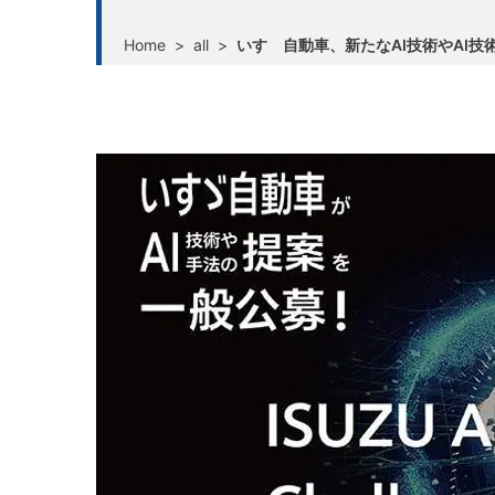
Home
>
all
>
いすゞ自動車、新たなAI技術やAI技術の新