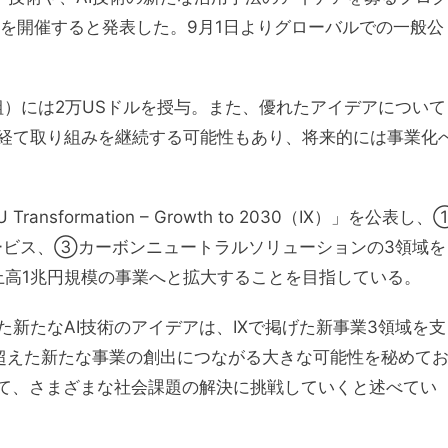
nge 2024」を開催すると発表した。9月1日よりグローバルでの一般公
組）には2万USドルを授与。また、優れたアイデアについて
経て取り組みを継続する可能性もあり、将来的には事業化
sformation – Growth to 2030（IX）」を公表し、
ビス、③カーボンニュートラルソリューションの3領域を
上高1兆円規模の事業へと拡大することを目指している。
新たなAI技術のアイデアは、IXで掲げた新事業3領域を支
超えた新たな事業の創出につながる大きな可能性を秘めて
じて、さまざまな社会課題の解決に挑戦していくと述べてい