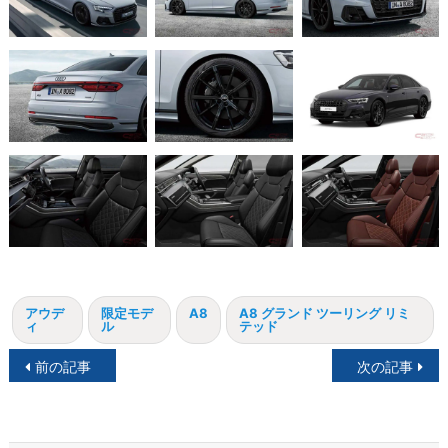
アウデ
限定モデ
A8
A8 グランド ツーリング リミ
ィ
ル
テッド
投
前の記事
次の記事
稿
ナ