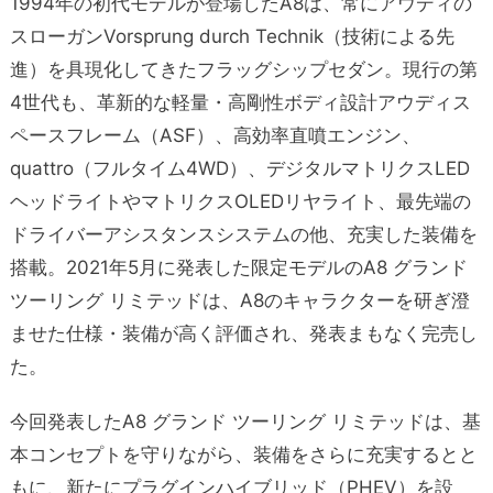
1994年の初代モデルが登場したA8は、常にアウディの
スローガンVorsprung durch Technik（技術による先
進）を具現化してきたフラッグシップセダン。現行の第
4世代も、革新的な軽量・高剛性ボディ設計アウディス
ペースフレーム（ASF）、高効率直噴エンジン、
quattro（フルタイム4WD）、デジタルマトリクスLED
ヘッドライトやマトリクスOLEDリヤライト、最先端の
ドライバーアシスタンスシステムの他、充実した装備を
搭載。2021年5月に発表した限定モデルのA8 グランド
ツーリング リミテッドは、A8のキャラクターを研ぎ澄
ませた仕様・装備が高く評価され、発表まもなく完売し
た。
今回発表したA8 グランド ツーリング リミテッドは、基
本コンセプトを守りながら、装備をさらに充実するとと
もに、新たにプラグインハイブリッド（PHEV）を設