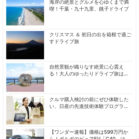
海岸の絶景とグルメを心ゆくまで満
喫！千葉・九十九里、銚子ドライブ
クリスマス ＆ 初日の出を箱根で過ご
すドライブ旅
自然景観が織りなす絶景に心震え
る！大人のゆったりドライブ旅は…
クルマ購入検討の前にぜひ体験した
い、日産の先進技術体験プログラ…
【ワンダー速報】価格は599万円か
ら！ボルボのピュアEV「C40」は…