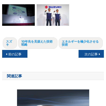
スズ
10年先を見据えた技術
エネルギーを極少化させる
キ
戦略
技術
投
前の記事
次の記事
稿
ナ
関連記事
ビ
ゲ
ー