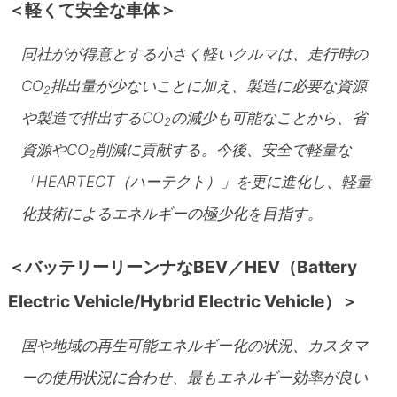
＜軽くて安全な車体＞
同社がが得意とする小さく軽いクルマは、走行時の
CO
排出量が少ないことに加え、製造に必要な資源
2
や製造で排出するCO
の減少も可能なことから、省
2
資源やCO
削減に貢献する。今後、安全で軽量な
2
「HEARTECT（ハーテクト）」を更に進化し、軽量
化技術によるエネルギーの極少化を目指す。
＜バッテリーリーンナなBEV／HEV（
Battery
Electric Vehicle/Hybrid Electric Vehicle）＞
国や地域の再生可能エネルギー化の状況、カスタマ
ーの使用状況に合わせ、最もエネルギー効率が良い