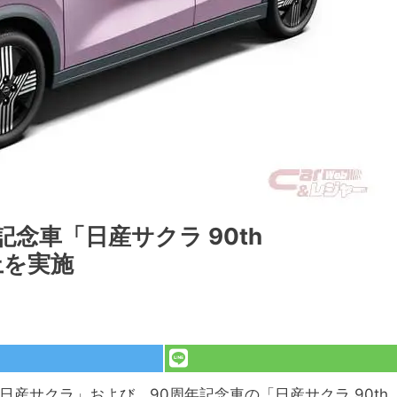
念車「日産サクラ 90th
向上を実施
日産サクラ」および、90周年記念車の「日産サクラ 90th