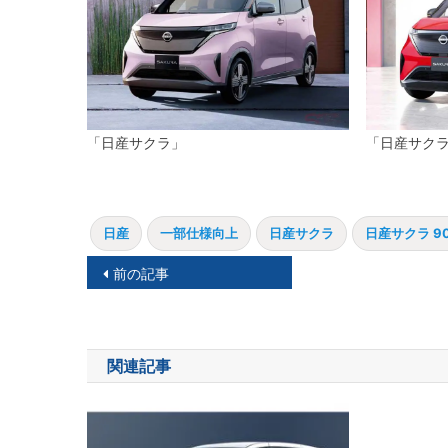
「日産サクラ」
「日産サクラ 90
日産
一部仕様向上
日産サクラ
日産サクラ 90th
投
前の記事
稿
ナ
関連記事
ビ
ゲ