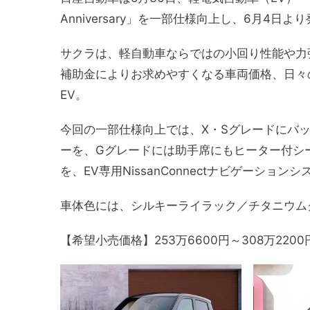
Anniversary」を一部仕様向上し、6月4日
サクラは、軽自動車ならではの小回り性能や力
補助金によりお求めやすくなる車両価格、日々
EV。
今回の一部仕様向上では、X・Sグレードにバ
ーを、Gグレードには助手席にもヒーター付シート
を、EV専用NissanConnectナビゲーショ
車体色には、シルキーライラック／チタニウム
【希望小売価格】253万6600円～308万2200