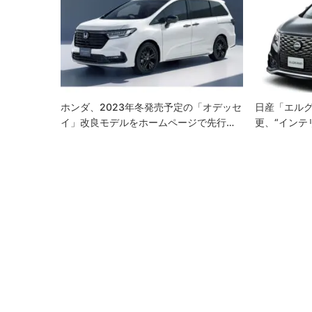
ー
シ
ョ
ン
ホンダ、2023年冬発売予定の「オデッセ
日産「エル
イ」改良モデルをホームページで先行…
更、“インテ