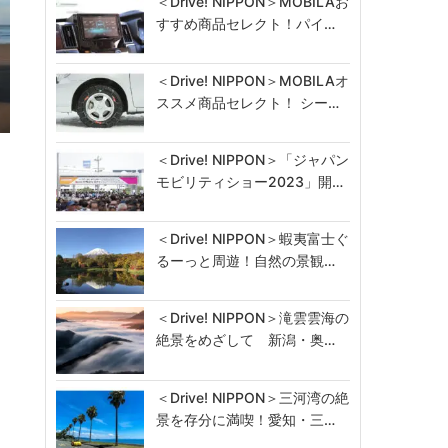
＜Drive! NIPPON＞MOBILAお
すすめ商品セレクト！パイ…
＜Drive! NIPPON＞MOBILAオ
ススメ商品セレクト！ シー…
d
＜Drive! NIPPON＞「ジャパン
モビリティショー2023」開…
＜Drive! NIPPON＞蝦夷富士ぐ
るーっと周遊！自然の景観…
＜Drive! NIPPON＞滝雲雲海の
絶景をめざして 新潟・奥…
＜Drive! NIPPON＞三河湾の絶
景を存分に満喫！愛知・三…