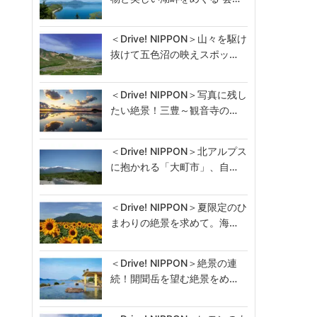
＜Drive! NIPPON＞山々を駆け
抜けて五色沼の映えスポッ…
＜Drive! NIPPON＞写真に残し
たい絶景！三豊～観音寺の…
＜Drive! NIPPON＞北アルプス
に抱かれる「大町市」、自…
＜Drive! NIPPON＞夏限定のひ
まわりの絶景を求めて。海…
＜Drive! NIPPON＞絶景の連
続！開聞岳を望む絶景をめ…