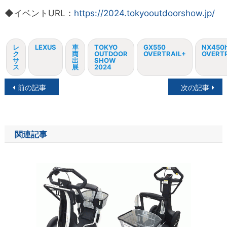
◆イベントURL：
https://2024.tokyooutdoorshow.jp/
レ
LEXUS
車
TOKYO
GX550
NX450
ク
両
OUTDOOR
OVERTRAIL+
OVERTR
サ
出
SHOW
ス
展
2024
投
前の記事
次の記事
稿
ナ
関連記事
ビ
ゲ
ー
シ
ョ