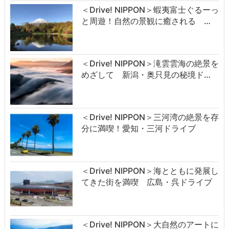
＜Drive! NIPPON＞蝦夷富士ぐるーっ
と周遊！自然の景観に癒される …
＜Drive! NIPPON＞滝雲雲海の絶景を
めざして 新潟・奥只見の秘境ド…
＜Drive! NIPPON＞三河湾の絶景を存
分に満喫！愛知・三河ドライブ
＜Drive! NIPPON＞海とともに発展し
てきた街を満喫 広島・呉ドライブ
＜Drive! NIPPON＞大自然のアートに