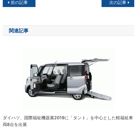
投
前の記事
次の記事
稿
ナ
関連記事
ビ
ゲ
ー
シ
ョ
ン
ダイハツ、国際福祉機器展2019に「タント」を中心とした軽福祉車
両8台を出展