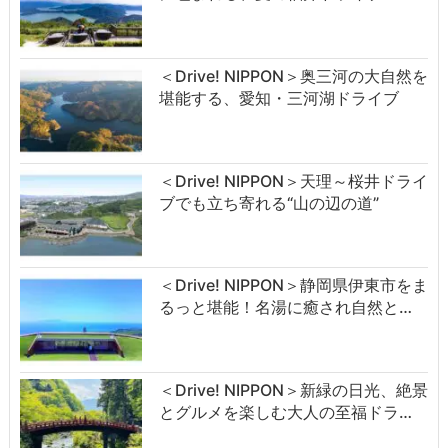
＜Drive! NIPPON＞奥三河の大自然を
堪能する、愛知・三河湖ドライブ
＜Drive! NIPPON＞天理～桜井ドライ
ブでも立ち寄れる“山の辺の道”
＜Drive! NIPPON＞静岡県伊東市をま
るっと堪能！名湯に癒され自然と…
＜Drive! NIPPON＞新緑の日光、絶景
とグルメを楽しむ大人の至福ドラ…