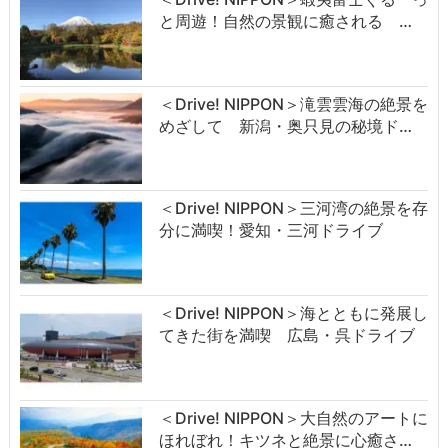
と周遊！自然の景観に癒される …
＜Drive! NIPPON＞滝雲雲海の絶景を
めざして 新潟・奥只見の秘境ド…
＜Drive! NIPPON＞三河湾の絶景を存
分に満喫！愛知・三河ドライブ
＜Drive! NIPPON＞海とともに発展し
てきた街を満喫 広島・呉ドライブ
＜Drive! NIPPON＞大自然のアートに
ほれぼれ！キツネと絶景に心癒さ…