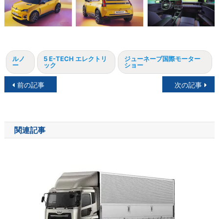
ルノ
5 E-TECH エレクトリ
ジューネーブ国際モーター
ー
ック
ショー
投
前の記事
次の記事
稿
ナ
関連記事
ビ
ゲ
ー
シ
ョ