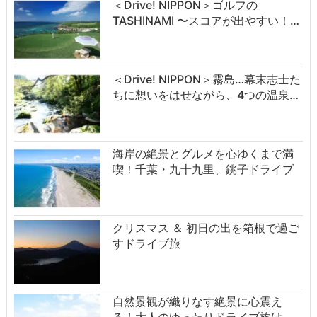
＜Drive! NIPPON＞ゴルフの
TASHINAMI 〜スコアが出やすい！…
＜Drive! NIPPON＞霧島…幕末志士た
ちに想いをはせながら、4つの温泉…
海岸の絶景とグルメを心ゆくまで満
喫！千葉・九十九里、銚子ドライブ
クリスマス ＆ 初日の出を箱根で過ご
すドライブ旅
自然景観が織りなす絶景に心震え