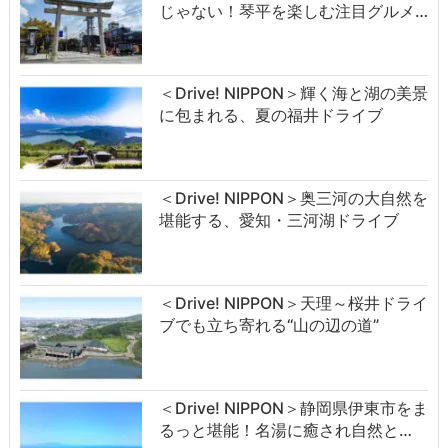
じゃない！琴平を楽しむ注目グルメ…
＜Drive! NIPPON＞輝く海と湖の美景
に包まれる、夏の福井ドライブ
＜Drive! NIPPON＞奥三河の大自然を
堪能する、愛知・三河湖ドライブ
＜Drive! NIPPON＞天理～桜井ドライ
ブでも立ち寄れる“山の辺の道”
＜Drive! NIPPON＞静岡県伊東市をま
るっと堪能！名湯に癒され自然と…