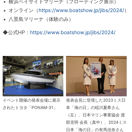
横浜ベイサイドマリーナ（フローティング展示）
オンライン（
https://www.boatshow.jp/jibs/2024/
）
八景島マリーナ（体験のみ）
◆公式HP：
https://www.boatshow.jp/jibs/2024/
イベント開催の発表会場に展示
発表会見に登壇した2023ミス日
されたトヨタ「PONAM-31」
本「海の日」の稲川夏希さん
（左）、日本マリン事業協会 渡
部克明 会長（真中）、2024ミス
日本「海の日」の有馬佳奈さん