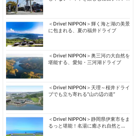
＜Drive! NIPPON＞輝く海と湖の美景
に包まれる、夏の福井ドライブ
＜Drive! NIPPON＞奥三河の大自然を
堪能する、愛知・三河湖ドライブ
＜Drive! NIPPON＞天理～桜井ドライ
ブでも立ち寄れる“山の辺の道”
＜Drive! NIPPON＞静岡県伊東市をま
るっと堪能！名湯に癒され自然と…