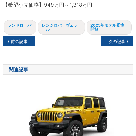
【希望小売価格】949万円～1,318万円
ランドローバ
レンジロバーヴェラ
2025年モデル受注
ー
ール
開始
投
前の記事
次の記事
稿
ナ
関連記事
ビ
ゲ
ー
シ
ョ