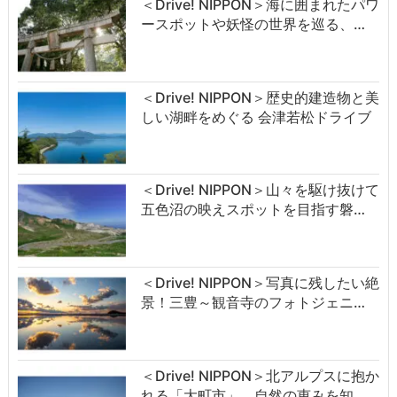
＜Drive! NIPPON＞海に囲まれたパワ
ースポットや妖怪の世界を巡る、…
＜Drive! NIPPON＞歴史的建造物と美
しい湖畔をめぐる 会津若松ドライブ
＜Drive! NIPPON＞山々を駆け抜けて
五色沼の映えスポットを目指す磐…
＜Drive! NIPPON＞写真に残したい絶
景！三豊～観音寺のフォトジェニ…
＜Drive! NIPPON＞北アルプスに抱か
れる「大町市」、自然の恵みを知…