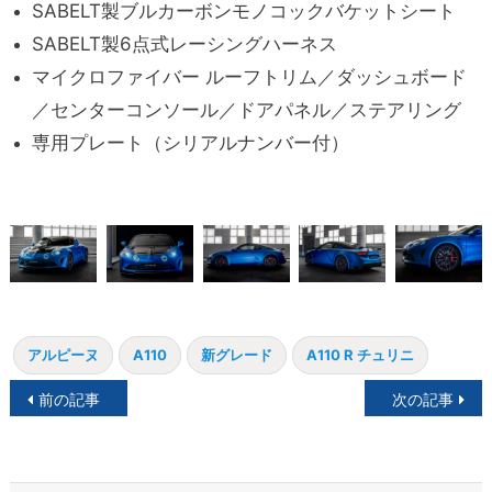
SABELT製ブルカーボンモノコックバケットシート
SABELT製6点式レーシングハーネス
マイクロファイバー ルーフトリム／ダッシュボード
／センターコンソール／ドアパネル／ステアリング
専用プレート（シリアルナンバー付）
アルピーヌ
A110
新グレード
A110 R チュリニ
投
前の記事
次の記事
稿
ナ