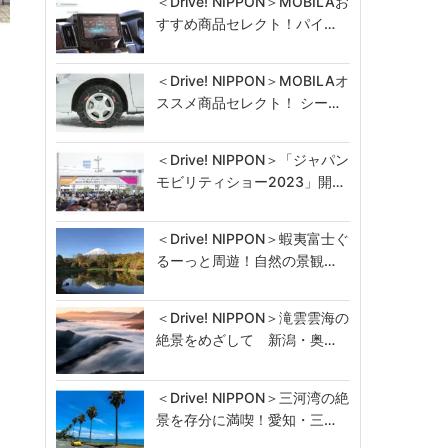
＜Drive! NIPPON＞MOBILAお
すすめ商品セレクト！パイ…
が
＜Drive! NIPPON＞MOBILAオ
ススメ商品セレクト！ シー…
＜Drive! NIPPON＞「ジャパン
モビリティショー2023」開…
＜Drive! NIPPON＞蝦夷富士ぐ
るーっと周遊！自然の景観…
＜Drive! NIPPON＞滝雲雲海の
絶景をめざして 新潟・奥…
＜Drive! NIPPON＞三河湾の絶
景を存分に満喫！愛知・三…