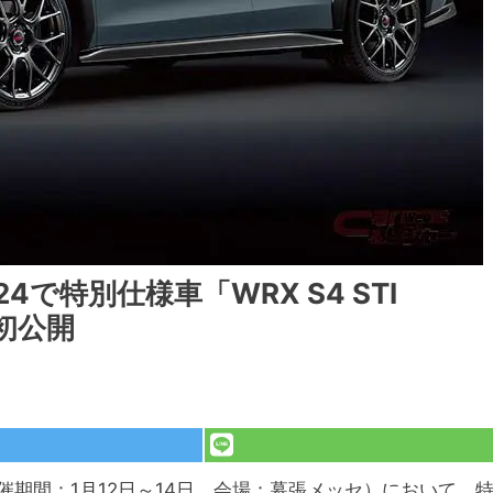
で特別仕様車「WRX S4 STI
を初公開
開催期間：1月12日～14日、会場：幕張メッセ）において、