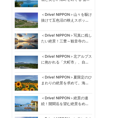
＜Drive! NIPPON＞山々を駆け
抜けて五色沼の映えスポッ…
＜Drive! NIPPON＞写真に残し
たい絶景！三豊～観音寺の…
＜Drive! NIPPON＞北アルプス
に抱かれる「大町市」、自…
＜Drive! NIPPON＞夏限定のひ
まわりの絶景を求めて。海…
＜Drive! NIPPON＞絶景の連
続！開聞岳を望む絶景をめ…