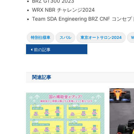
BRZ GT300 2023
WRX NBR チャレンジ2024
Team SDA Engineering BRZ CNF コンセプ
特別仕様車
スバル
東京オートサロン2024
W
投
前の記事
稿
ナ
関連記事
ビ
ゲ
ー
シ
ョ