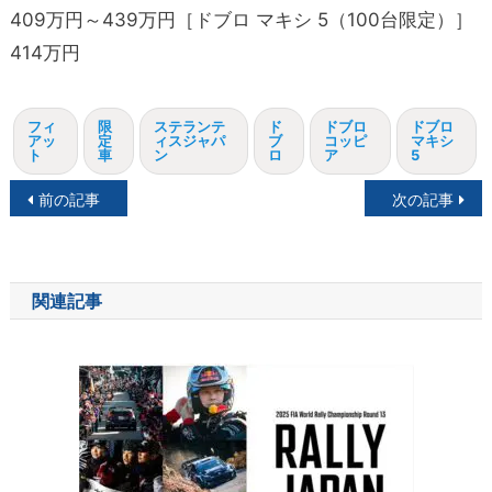
409万円～439万円［ドブロ マキシ 5（100台限定）］
414万円
フィ
限
ステランテ
ド
ドブロ
ドブロ
アッ
定
ィスジャパ
ブ
コッピ
マキシ
ト
車
ン
ロ
ア
5
投
前の記事
次の記事
稿
ナ
関連記事
ビ
ゲ
ー
シ