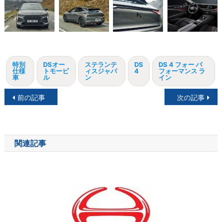
特別
DSオー
ステランテ
DS
DS 4 フォー パ
仕様
トモービ
ィスジャパ
4
フォーマンス ラ
車
ル
ン
イン
投
前の記事
次の記事
稿
ナ
関連記事
ビ
ゲ
ー
シ