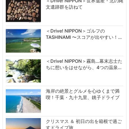
＜Drive! NIPPON＞世界遺産・北の縄
文遺跡群を訪ねて
＜Drive! NIPPON＞ゴルフの
TASHINAMI 〜スコアが出やすい！…
＜Drive! NIPPON＞霧島…幕末志士た
ちに想いをはせながら、4つの温泉…
海岸の絶景とグルメを心ゆくまで満
喫！千葉・九十九里、銚子ドライブ
クリスマス ＆ 初日の出を箱根で過ご
すドライブ旅