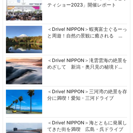
ティショー2023」開催レポート
＜Drive! NIPPON＞蝦夷富士ぐるーっ
と周遊！自然の景観に癒される …
＜Drive! NIPPON＞滝雲雲海の絶景を
めざして 新潟・奥只見の秘境ド…
＜Drive! NIPPON＞三河湾の絶景を存
分に満喫！愛知・三河ドライブ
＜Drive! NIPPON＞海とともに発展し
てきた街を満喫 広島・呉ドライブ