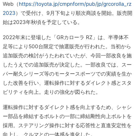
Web（
https://toyota.jp/cmpnform/pub/jp/grcorolla_rz
2023
）で受付け、9月下旬より順次商談を開始。販売開
始は2023年秋頃を予定している。
2022年末に登場した「GRカローラ RZ」は、半導体不
足等により500台限定で抽選販売が行われた。当初から
追加販売の検討がうたわれていたが、今回一部改良を施
したうえでの追加販売が決定した。一部改良では、スー
パー耐久シリーズ等のモータースポーツでの実績を生か
した改善を行い、運転操作に対するダイレクト感とスタ
ビリティを向上。走りの強化が図られた。
運転操作に対するダイレクト感を向上するため、シャシ
ー部品を締結するボルトの一部に締結剛性向上ボルトを
採用。ステアリング操作に対する応答性と直進安定性を
向上し、クルマとの一体感を進化した。