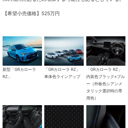
【希望小売価格】525万円
新型「GRカローラ
「GRカローラ RZ」
「GRカローラ RZ」
RZ」
車体色ラインアップ
内装色ブラック×ブル
ー（外板色シアンメ
タリック選択時の専
用色）