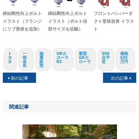
締結剛性向上ボルト
締結剛性向上ボルト
フロントバンパーダ
イラスト（フランジ
イラスト（ボルト頭
クト形状改善 イラス
にリブ形状を追加）
部サイズを拡幅）
ト
ト
一
抽
GRカ
新型
550
価格
ヨ
部
選
ローラ
GRカ
台予
525
タ
改
販
RZ
ローラ
定
万円
良
売
投
前の記事
次の記事
稿
ナ
関連記事
ビ
ゲ
ー