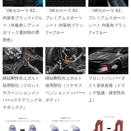
「GRカローラ RZ」
「GRカローラ RZ」
「GRカローラ RZ」
内装色ブラック×ブル
プレミアムスポーツ
プレミアムスポーツ
ー（外板色シアンメ
シート 内装色ブラッ
シート 内装色ブラッ
タリック選択時の専
ク×ブルー
ク×ブルー
用色）
締結剛性向上ボルト
締結剛性向上ボルト
フロントバンパーダ
採用部位（フロント
採用部位（リヤサス
クト形状改善（ドラ
サスペンションメン
ペンションメンバー×
ッグ低減・操安性向
バー×ステアリングギ
ボディ）
上）
ヤボックス）