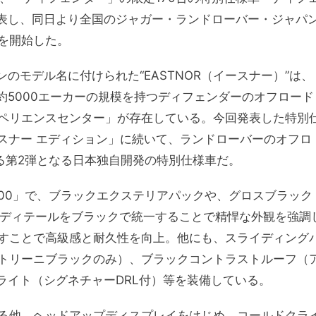
発表し、同日より全国のジャガー・ランドローバー・ジャパ
を開始した。
ンのモデル名に付けられた“EASTNOR（イースナー）”は、
約5000エーカーの規模を持つディフェンダーのオフロード
ペリエンスセンター」が存在している。今回発表した特別
スナー エディション」に続いて、ランドローバーのオフロ
る第2弾となる日本独自開発の特別仕様車だ。
 P300」で、ブラックエクステリアパックや、グロスブラック
のディテールをブラックで統一することで精悍な外観を強調
すことで高級感と耐久性を向上。他にも、スライディング
トリーニブラックのみ）、ブラックコントラストルーフ（
ライト（シグネチャーDRL付）等を装備している。
る他、ヘッドアップディスプレイをはじめ、コールドクラ