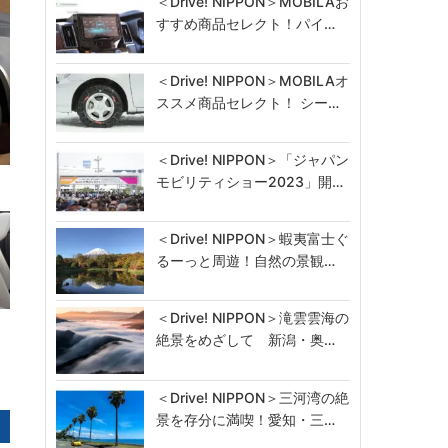
＜Drive! NIPPON＞MOBILAお
すすめ商品セレクト！パイ…
＜Drive! NIPPON＞MOBILAオ
ススメ商品セレクト！ シー…
＜Drive! NIPPON＞「ジャパン
モビリティショー2023」開…
＜Drive! NIPPON＞蝦夷富士ぐ
るーっと周遊！自然の景観…
＜Drive! NIPPON＞滝雲雲海の
絶景をめざして 新潟・奥…
＜Drive! NIPPON＞三河湾の絶
景を存分に満喫！愛知・三…