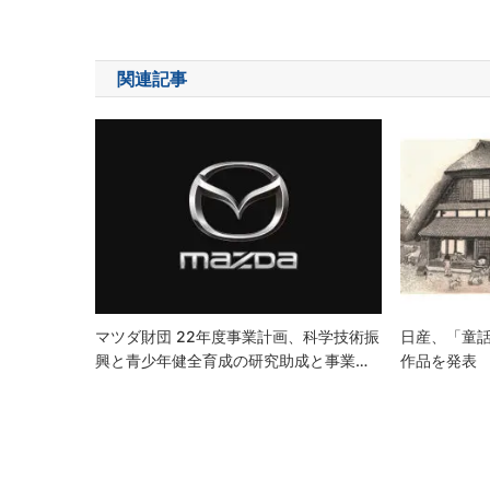
稿
ナ
関連記事
ビ
ゲ
ー
シ
ョ
ン
マツダ財団 22年度事業計画、科学技術振
日産、「童
興と青少年健全育成の研究助成と事業…
作品を発表