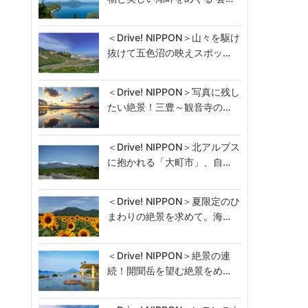
＜Drive! NIPPON＞山々を駆け
抜けて五色沼の映えスポッ…
＜Drive! NIPPON＞写真に残し
たい絶景！三豊～観音寺の…
＜Drive! NIPPON＞北アルプス
に抱かれる「大町市」、自…
＜Drive! NIPPON＞夏限定のひ
まわりの絶景を求めて。海…
＜Drive! NIPPON＞絶景の連
続！開聞岳を望む絶景をめ…