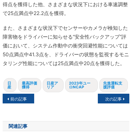
得点を獲得した他、さまざまな状況下における車速調整
で25点満点中22.2点を獲得。
また、さまざまな状況下でセンサーやカメラが検知した
障害物をドライバーに知らせる“安全性バックアップ”評
価において、システム作動中の衝突回避性能については
50点満点中41.3点を、ドライバーの状態を監視するモニ
タリング性能については25点満点中20点を獲得した。
日
最高評価
日産ア
2023年ユー
先進運転支
産
獲得
リア
ロNCAP
援評価
投
前の記事
次の記事
稿
ナ
関連記事