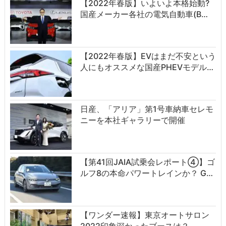
【2022年春版】いよいよ本格始動?
国産メーカー各社の電気自動車(B…
【2022年春版】EVはまだ不安という
人にもオススメな国産PHEVモデル…
日産、「アリア」第1号車納車セレモ
ニーを本社ギャラリーで開催
【第41回JAIA試乗会レポート④】ゴ
ルフ8の本命パワートレインか？ G…
【ワンダー速報】東京オートサロン
2022印象深かったブースは？