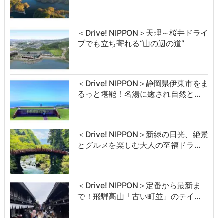
＜Drive! NIPPON＞天理～桜井ドライ
ブでも立ち寄れる“山の辺の道”
＜Drive! NIPPON＞静岡県伊東市をま
るっと堪能！名湯に癒され自然と…
＜Drive! NIPPON＞新緑の日光、絶景
とグルメを楽しむ大人の至福ドラ…
＜Drive! NIPPON＞定番から最新ま
で！飛騨高山「古い町並」のテイ…