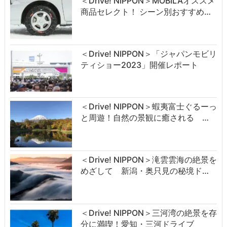
＜Drive! NIPPON＞MOBILAオススメ
商品セレクト！ シーン別おすすめ…
＜Drive! NIPPON＞「ジャパンモビリ
ティショー2023」開催レポート
＜Drive! NIPPON＞蝦夷富士ぐるーっ
と周遊！自然の景観に癒される …
＜Drive! NIPPON＞滝雲雲海の絶景を
めざして 新潟・奥只見の秘境ド…
＜Drive! NIPPON＞三河湾の絶景を存
分に満喫！愛知・三河ドライブ