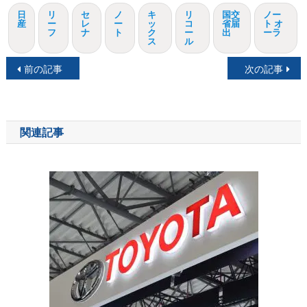
日
リ
セ
ノ
キ
リ
国交
ノー
産
ー
レ
ー
ッ
コ
省届
ト オ
フ
ナ
ト
ク
ー
出
ーラ
ス
ル
投
前の記事
次の記事
稿
ナ
関連記事
ビ
ゲ
ー
シ
ョ
ン