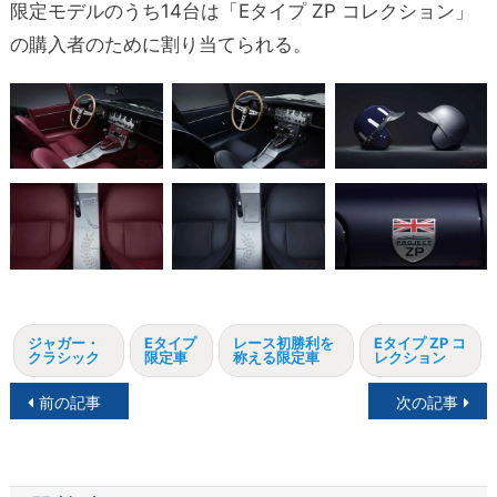
限定モデルのうち14台は「Eタイプ ZP コレクション」
の購入者のために割り当てられる。
ジャガー・
Eタイプ
レース初勝利を
Eタイプ ZP コ
クラシック
限定車
称える限定車
レクション
投
前の記事
次の記事
稿
ナ