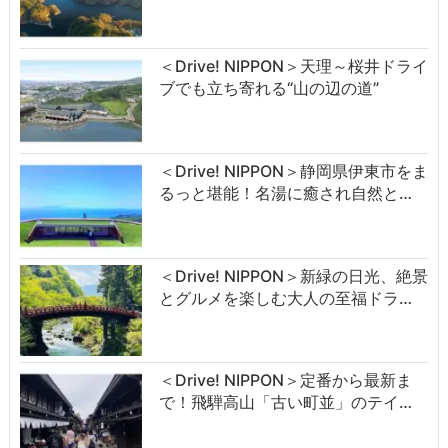
＜Drive! NIPPON＞天理～桜井ドライ
ブでも立ち寄れる“山の辺の道”
＜Drive! NIPPON＞静岡県伊東市をま
るっと堪能！名湯に癒され自然と…
＜Drive! NIPPON＞新緑の日光、絶景
とグルメを楽しむ大人の至福ドラ…
＜Drive! NIPPON＞定番から最新ま
で！飛騨高山「古い町並」のテイ…