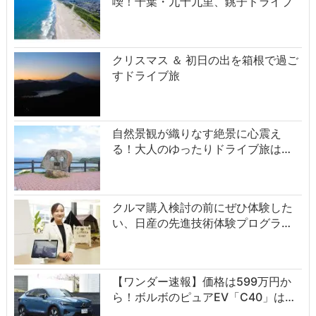
喫！千葉・九十九里、銚子ドライブ
クリスマス ＆ 初日の出を箱根で過ご
すドライブ旅
自然景観が織りなす絶景に心震え
る！大人のゆったりドライブ旅は…
クルマ購入検討の前にぜひ体験した
い、日産の先進技術体験プログラ…
【ワンダー速報】価格は599万円か
ら！ボルボのピュアEV「C40」は…