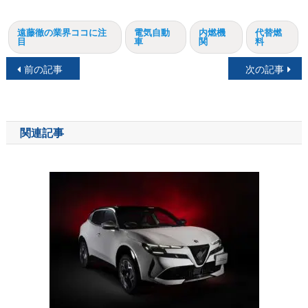
遠藤徹の業界ココに注
電気自動
内燃機
代替燃
目
車
関
料
投
前の記事
次の記事
稿
ナ
関連記事
ビ
ゲ
ー
シ
ョ
ン