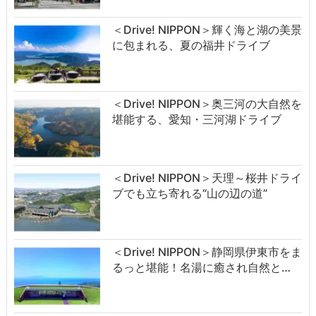
＜Drive! NIPPON＞輝く海と湖の美景
に包まれる、夏の福井ドライブ
＜Drive! NIPPON＞奥三河の大自然を
堪能する、愛知・三河湖ドライブ
＜Drive! NIPPON＞天理～桜井ドライ
ブでも立ち寄れる“山の辺の道”
＜Drive! NIPPON＞静岡県伊東市をま
るっと堪能！名湯に癒され自然と…