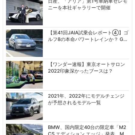
日産、「アリア」第1号車納車セレモ
ニーを本社ギャラリーで開催
【第41回JAIA試乗会レポート④】ゴ
ルフ8の本命パワートレインか？ G…
【ワンダー速報】東京オートサロン
2022印象深かったブースは？
2021年、2022年にモデルチェンジ
が予想されるモデル一覧
BMW、国内限定40台の限定車「M2
CS エディション エッジ」発表、M…