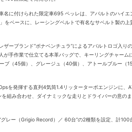
”を車名に付けられた限定車695 ペッレは、アバルトのハイエ
ネ」をベースに、レーシングベルトで有名なサベルト製の上
レザーブランド“ボナベンチュラ”によるアバルトロゴ入り
人が手作業で仕立てる本革バッグで、キーリングチャーム
ーブ（45個）、グレージュ（40個）、アトールブルー（1
psを発揮する直列4気筒1.4リッターターボエンジンに、A
ンを組み合わせ、ダイナミックな走りとドライバーの意のま
“グレー（Grigio Record）／ 60台”の2種類を設定、計100