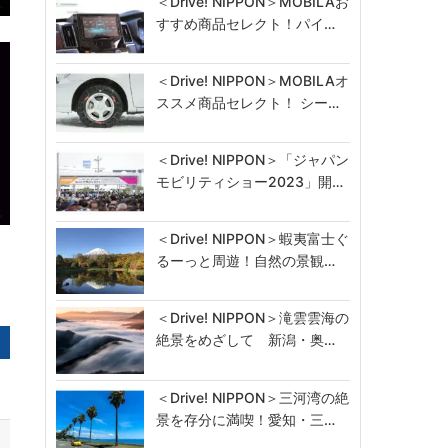
＜Drive! NIPPON＞MOBILAお
すすめ商品セレクト！パイ…
＜Drive! NIPPON＞MOBILAオ
ススメ商品セレクト！ シー…
＜Drive! NIPPON＞「ジャパン
モビリティショー2023」開…
＜Drive! NIPPON＞蝦夷富士ぐ
るーっと周遊！自然の景観…
＜Drive! NIPPON＞滝雲雲海の
絶景をめざして 新潟・奥…
＜Drive! NIPPON＞三河湾の絶
景を存分に満喫！愛知・三…