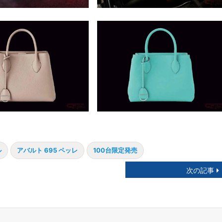
ル
アバルト 695 ペッレ
100台限定発売
次の記事