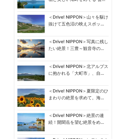
＜Drive! NIPPON＞山々を駆け
抜けて五色沼の映えスポッ…
＜Drive! NIPPON＞写真に残し
たい絶景！三豊～観音寺の…
＜Drive! NIPPON＞北アルプス
に抱かれる「大町市」、自…
＜Drive! NIPPON＞夏限定のひ
まわりの絶景を求めて。海…
＜Drive! NIPPON＞絶景の連
続！開聞岳を望む絶景をめ…