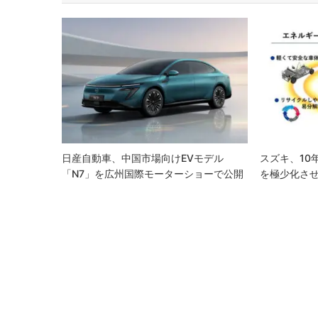
ビ
ゲ
ー
シ
ョ
ン
日産自動車、中国市場向けEVモデル
スズキ、10
「N7」を広州国際モーターショーで公開
を極少化さ