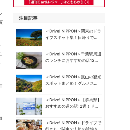
ン
注目記事
質
＜Drive! NIPPON＞関東のドラ
イブスポット集！日帰りで…
の
に
＜Drive! NIPPON＞千葉駅周辺
のランチにおすすめの店12…
5
＜Drive! NIPPON＞嵐山の観光
スポットまとめ！グルメス…
T
＜Drive! NIPPON＞【群馬県】
おすすめの道の駅12選！ド…
台
＜Drive! NIPPON＞ドライブで
行きたい関東で人気の浜焼き…