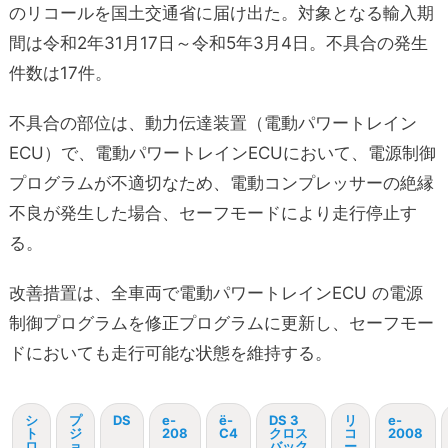
のリコールを国土交通省に届け出た。対象となる輸入期
間は令和2年31月17日～令和5年3月4日。不具合の発生
件数は17件。
不具合の部位は、動力伝達装置（電動パワートレイン
ECU）で、電動パワートレインECUにおいて、電源制御
プログラムが不適切なため、電動コンプレッサーの絶縁
不良が発生した場合、セーフモードにより走行停止す
る。
改善措置は、全車両で電動パワートレインECU の電源
制御プログラムを修正プログラムに更新し、セーフモー
ドにおいても走行可能な状態を維持する。
シ
プ
DS
e-
ë-
DS 3
リ
e-
ト
ジ
208
C4
クロス
コ
2008
ロ
ョ
バック
ー