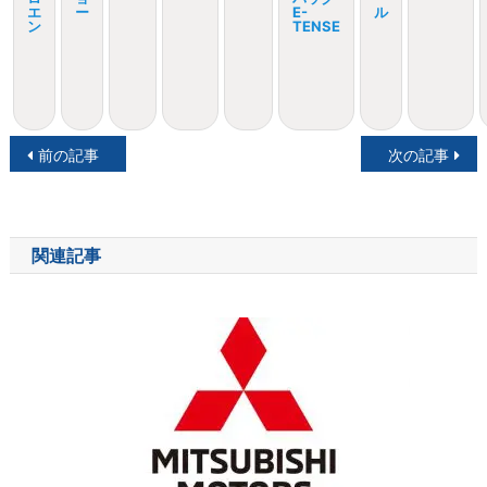
エ
ー
E-
ル
ン
TENSE
投
前の記事
次の記事
稿
ナ
関連記事
ビ
ゲ
ー
シ
ョ