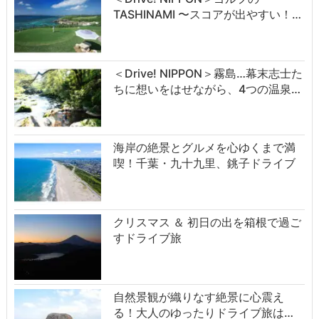
TASHINAMI 〜スコアが出やすい！…
＜Drive! NIPPON＞霧島…幕末志士た
ちに想いをはせながら、4つの温泉…
海岸の絶景とグルメを心ゆくまで満
喫！千葉・九十九里、銚子ドライブ
クリスマス ＆ 初日の出を箱根で過ご
すドライブ旅
自然景観が織りなす絶景に心震え
る！大人のゆったりドライブ旅は…