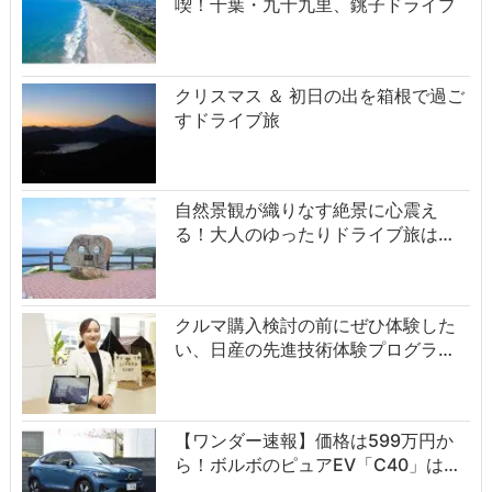
喫！千葉・九十九里、銚子ドライブ
クリスマス ＆ 初日の出を箱根で過ご
すドライブ旅
自然景観が織りなす絶景に心震え
る！大人のゆったりドライブ旅は…
クルマ購入検討の前にぜひ体験した
い、日産の先進技術体験プログラ…
【ワンダー速報】価格は599万円か
ら！ボルボのピュアEV「C40」は…