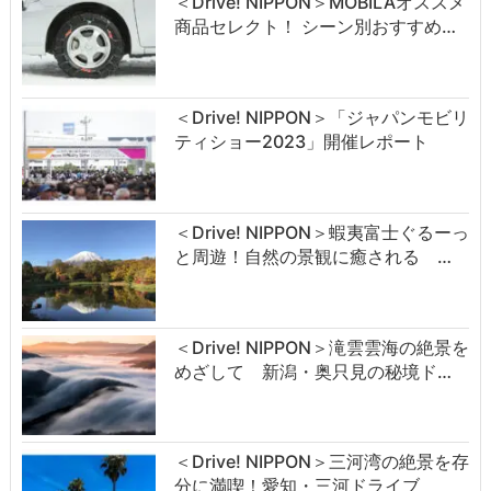
＜Drive! NIPPON＞MOBILAオススメ
商品セレクト！ シーン別おすすめ…
＜Drive! NIPPON＞「ジャパンモビリ
ティショー2023」開催レポート
＜Drive! NIPPON＞蝦夷富士ぐるーっ
と周遊！自然の景観に癒される …
＜Drive! NIPPON＞滝雲雲海の絶景を
めざして 新潟・奥只見の秘境ド…
＜Drive! NIPPON＞三河湾の絶景を存
分に満喫！愛知・三河ドライブ