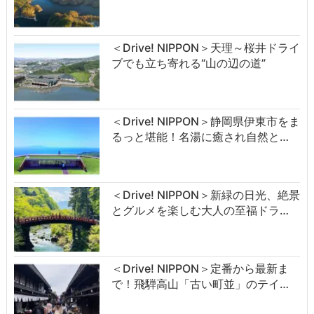
＜Drive! NIPPON＞天理～桜井ドライ
ブでも立ち寄れる“山の辺の道”
＜Drive! NIPPON＞静岡県伊東市をま
るっと堪能！名湯に癒され自然と…
＜Drive! NIPPON＞新緑の日光、絶景
とグルメを楽しむ大人の至福ドラ…
＜Drive! NIPPON＞定番から最新ま
で！飛騨高山「古い町並」のテイ…