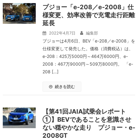
プジョー「e-208／e-2008」仕
様変更、効率改善で充電走行距離
延長
2022年4月7日
編集部
プジョーは4月6日、BEV「e-208／e-2008」を
仕様変更して発売した。価格（消費税込）は、
e-208：425万5000円～464万6000円、e-
2008：467万9000円～509万8000円。 「e-
208 […]
続きを読む
【第41回JAIA試乗会レポート
①】BEVであることを意識させ
ない穏やかな走り プジョー・e-
2008GT