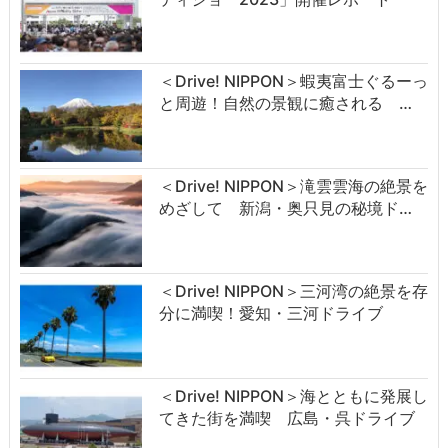
＜Drive! NIPPON＞蝦夷富士ぐるーっ
と周遊！自然の景観に癒される …
＜Drive! NIPPON＞滝雲雲海の絶景を
めざして 新潟・奥只見の秘境ド…
＜Drive! NIPPON＞三河湾の絶景を存
分に満喫！愛知・三河ドライブ
＜Drive! NIPPON＞海とともに発展し
てきた街を満喫 広島・呉ドライブ