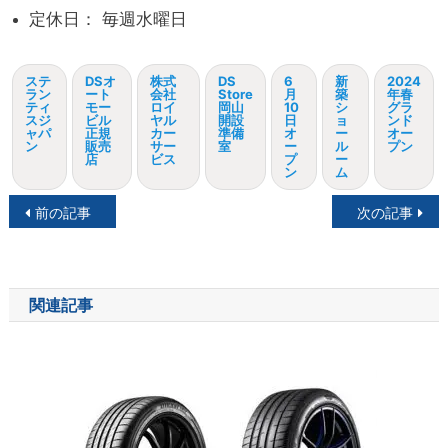
定休日： 毎週水曜日
ステ
DSオ
株式
DS
6
新
2024
ラン
ート
会社
Store
月
築
年春
ティ
モー
ロイ
岡山
10
シ
グラ
スジ
ビル
ヤル
開設
日
ョ
ンド
ャパ
正規
カー
準備
オ
ー
オー
ン
販売
サー
室
ー
ル
プン
店
ビス
プ
ー
ン
ム
投
前の記事
次の記事
稿
ナ
関連記事
ビ
ゲ
ー
シ