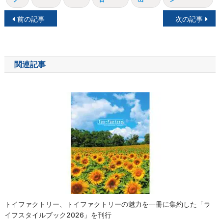
投
前の記事
次の記事
稿
ナ
関連記事
ビ
ゲ
ー
シ
ョ
ン
トイファクトリー、トイファクトリーの魅力を一冊に集約した「ラ
イフスタイルブック2026」を刊行