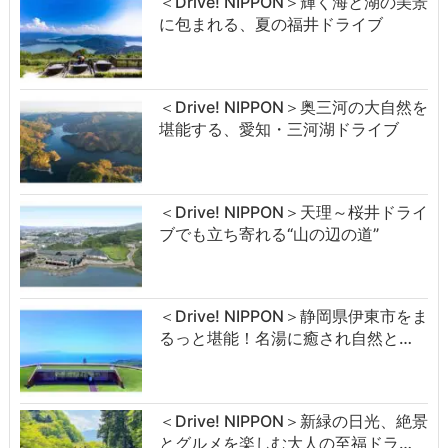
＜Drive! NIPPON＞輝く海と湖の美景
に包まれる、夏の福井ドライブ
＜Drive! NIPPON＞奥三河の大自然を
堪能する、愛知・三河湖ドライブ
＜Drive! NIPPON＞天理～桜井ドライ
ブでも立ち寄れる“山の辺の道”
＜Drive! NIPPON＞静岡県伊東市をま
るっと堪能！名湯に癒され自然と…
＜Drive! NIPPON＞新緑の日光、絶景
とグルメを楽しむ大人の至福ドラ…