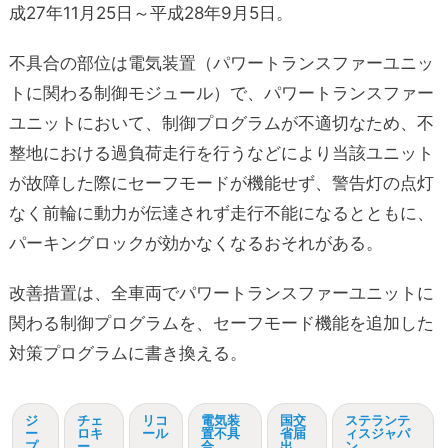
成27年11月25日～平成28年9月5日。
不具合の部位は電気装置（パワートランスファーユニッ
トに関わる制御モジュール）で、パワートランスファー
ユニットにおいて、制御プログラムが不適切なため、不
整地における過負荷走行を行うなどにより当該ユニット
が故障した際にセーフモードが機能せず、警告灯の点灯
なく前輪に動力が伝達されず走行不能になるとともに、
パーキングロックが効かなくなるおそれがある。
改善措置は、全車両でパワートランスファーユニットに
関わる制御プログラムを、セーフモード機能を追加した
対策プログラムに書き換える。
ジ
チェ
リコ
電気装
国交
ステランテ
ー
ロキ
ール
置不具
省届
ィスジャパ
プ
ー
合
出
ン