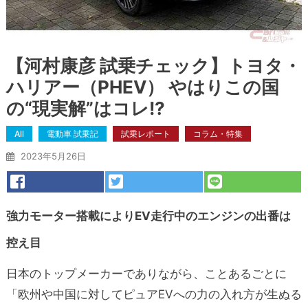
【河村康彦 試乗チェック】トヨタ・
ハリアー（PHEV） やはりこの国
の“現実解”はコレ!?
All
電動車 試乗記
試乗レポート
コラム・特集
2023年5月26日
強力モーター搭載によりEV走行中のエンジンの出番は
控え目
日本のトップメーカーでありながら、ことあるごとに
「欧州や中国に対してピュアEVへの力の入れ方が生ぬる