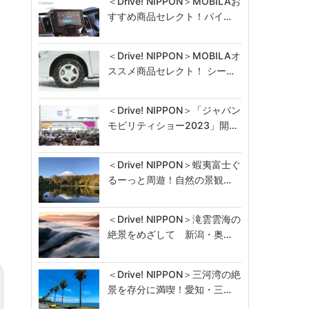
＜Drive! NIPPON＞MOBILAお
すすめ商品セレクト！パイ…
＜Drive! NIPPON＞MOBILAオ
ススメ商品セレクト！ シー…
＜Drive! NIPPON＞「ジャパン
モビリティショー2023」開…
＜Drive! NIPPON＞蝦夷富士ぐ
るーっと周遊！自然の景観…
＜Drive! NIPPON＞滝雲雲海の
絶景をめざして 新潟・奥…
＜Drive! NIPPON＞三河湾の絶
景を存分に満喫！愛知・三…