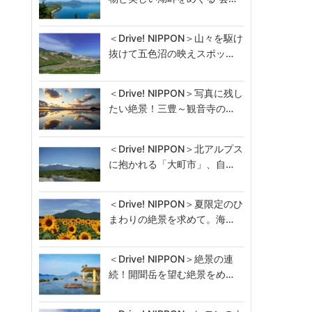
＜Drive! NIPPON＞山々を駆け
抜けて五色沼の映えスポッ…
＜Drive! NIPPON＞写真に残し
たい絶景！三豊～観音寺の…
＜Drive! NIPPON＞北アルプス
に抱かれる「大町市」、自…
＜Drive! NIPPON＞夏限定のひ
まわりの絶景を求めて。海…
＜Drive! NIPPON＞絶景の連
続！開聞岳を望む絶景をめ…