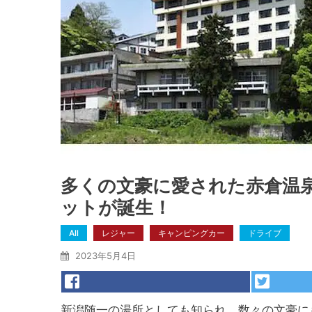
多くの文豪に愛された赤倉温
ットが誕生！
All
レジャー
キャンピングカー
ドライブ
2023年5月4日
新潟随一の湯所としても知られ、数々の文豪に