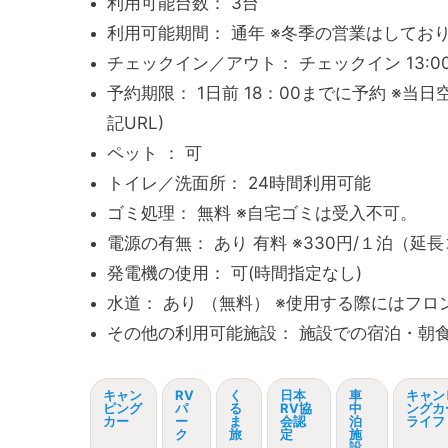
利用可能台数： 3台
利用可能期間： 通年 ※冬季の営業はしてお
チェックイン／アウト： チェックイン 13:00
予約期限： 1日前 18：00までに予約 ※当日空
記URL)
ペット ： 可
トイレ／洗面所： 24時間利用可能
ゴミ処理： 無料 ※自宅ゴミは受入不可。
電源の有無： あり 有料 ※330円/１泊（延
発電機の使用： 可(時間指定なし)
水道： あり （無料） ※使用する際にはフ
その他の利用可能施設： 施設での宿泊・朝
キャン
RV
く
日本
車
キャン
ピング
パ
る
RV協
中
ングカ
カー
ー
ま
会認
泊
ライフ
ク
旅
定
施
設