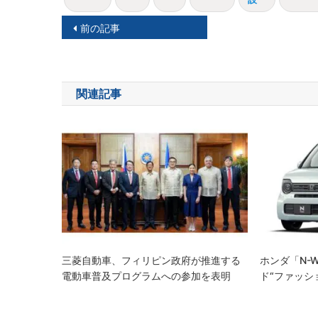
投
前の記事
稿
ナ
関連記事
ビ
ゲ
ー
シ
ョ
ン
三菱自動車、フィリピン政府が推進する
ホンダ「N-
電動車普及プログラムへの参加を表明
ド“ファッシ