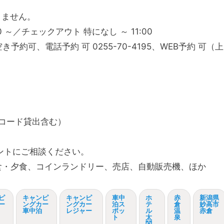
りません。
 ～／チェックアウト 特になし ～ 11:00
き予約可、電話予約 可 0255-70-4195、WEB予約 可（上
長コード貸出含む）
ロントにご相談ください。
食・夕食、コインランドリー、売店、自動販売機、ほか
ピ
キャンピ
キャンピ
車中
ホ
赤
新潟県
ー
ングカー
ングカー
泊ス
テ
倉
妙高市
車中泊
レジャー
ポッ
ル
温
赤倉
ト
太
泉
閤