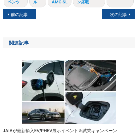
ベンツ
ル
AMG SL
ン搭載
投
前の記事
次の記事
稿
ナ
関連記事
ビ
ゲ
ー
シ
ョ
ン
JAIAが最新輸入EV/PHEV展示イベント＆試乗キャンペーン