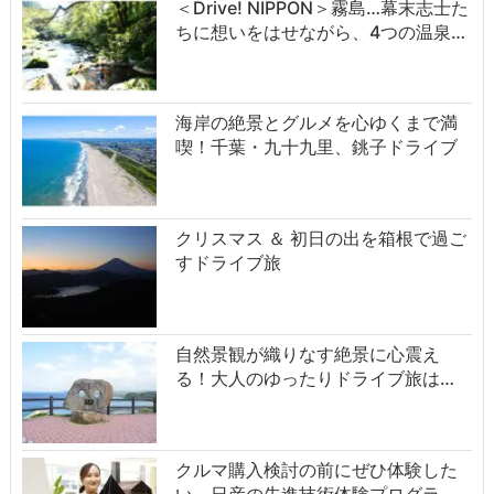
＜Drive! NIPPON＞霧島…幕末志士た
ちに想いをはせながら、4つの温泉…
海岸の絶景とグルメを心ゆくまで満
喫！千葉・九十九里、銚子ドライブ
クリスマス ＆ 初日の出を箱根で過ご
すドライブ旅
自然景観が織りなす絶景に心震え
る！大人のゆったりドライブ旅は…
クルマ購入検討の前にぜひ体験した
い、日産の先進技術体験プログラ…