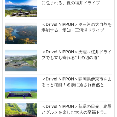
に包まれる、夏の福井ドライブ
＜Drive! NIPPON＞奥三河の大自然を
堪能する、愛知・三河湖ドライブ
＜Drive! NIPPON＞天理～桜井ドライ
ブでも立ち寄れる“山の辺の道”
＜Drive! NIPPON＞静岡県伊東市をま
るっと堪能！名湯に癒され自然と…
＜Drive! NIPPON＞新緑の日光、絶景
とグルメを楽しむ大人の至福ドラ…