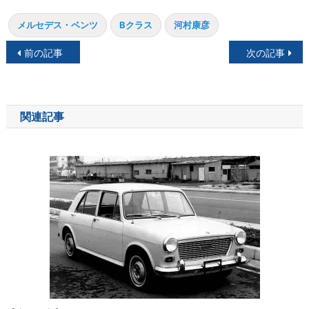
メルセデス・ベンツ
Bクラス
河村康彦
投
前の記事
次の記事
稿
ナ
関連記事
ビ
ゲ
ー
シ
ョ
ン