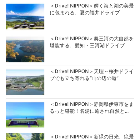
＜Drive! NIPPON＞輝く海と湖の美景
に包まれる、夏の福井ドライブ
＜Drive! NIPPON＞奥三河の大自然を
堪能する、愛知・三河湖ドライブ
＜Drive! NIPPON＞天理～桜井ドライ
ブでも立ち寄れる“山の辺の道”
＜Drive! NIPPON＞静岡県伊東市をま
るっと堪能！名湯に癒され自然と…
＜Drive! NIPPON＞新緑の日光、絶景