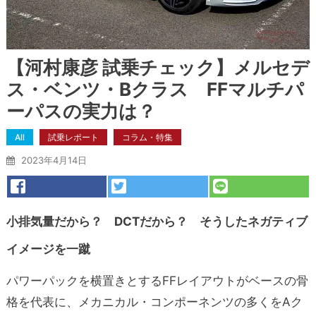
【河村康彦 試乗チェック】メルセデ
ス・ベンツ・Bクラス FFマルチパ
ーパスの実力は？
All
試乗レポート
コラム・特集
2023年4月14日
小排気量だから？ DCTだから？ そうしたネガティブ
イメージを一蹴
パワーパックを横置きとするFFレイアウトがベースの骨
格を代表に、メカニカル・コンポーネンツの多くをAク