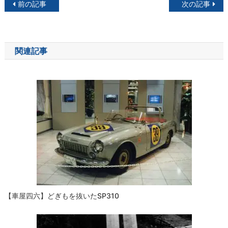
投
前の記事
次の記事
稿
ナ
関連記事
ビ
ゲ
ー
シ
ョ
ン
【車屋四六】どぎもを抜いたSP310