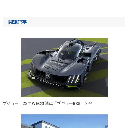
稿
ナ
関連記事
ビ
ゲ
ー
シ
ョ
ン
プジョー、22年WEC参戦車「プジョー9X8」公開