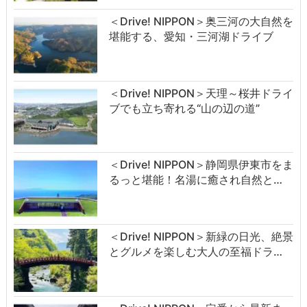
＜Drive! NIPPON＞奥三河の大自然を
堪能する、愛知・三河湖ドライブ
＜Drive! NIPPON＞天理～桜井ドライ
ブでも立ち寄れる“山の辺の道”
＜Drive! NIPPON＞静岡県伊東市をま
るっと堪能！名湯に癒され自然と…
＜Drive! NIPPON＞新緑の日光、絶景
とグルメを楽しむ大人の至福ドラ…