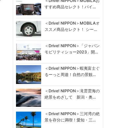
＜Drive! NIPPON＞MOBILAお
すすめ商品セレクト！パイ…
＜Drive! NIPPON＞MOBILAオ
ススメ商品セレクト！ シー…
＜Drive! NIPPON＞「ジャパン
モビリティショー2023」開…
＜Drive! NIPPON＞蝦夷富士ぐ
るーっと周遊！自然の景観…
＜Drive! NIPPON＞滝雲雲海の
絶景をめざして 新潟・奥…
＜Drive! NIPPON＞三河湾の絶
景を存分に満喫！愛知・三…