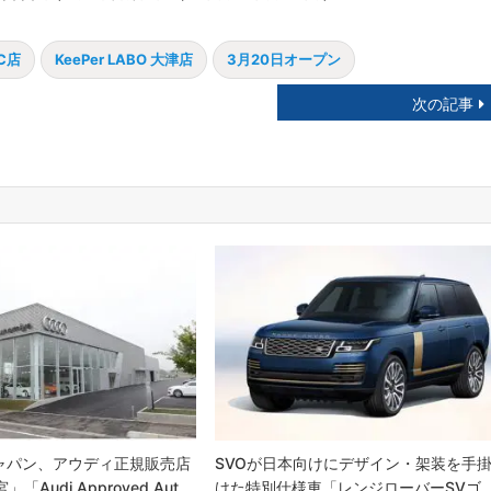
C店
KeePer LABO 大津店
3月20日オープン
次の記事
ャパン、アウディ正規販売店
SVOが日本向けにデザイン・架装を手
」「Audi Approved Aut…
けた特別仕様車「レンジローバーSVゴ