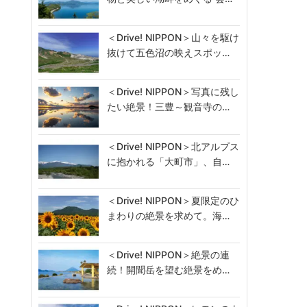
＜Drive! NIPPON＞山々を駆け
抜けて五色沼の映えスポッ…
＜Drive! NIPPON＞写真に残し
たい絶景！三豊～観音寺の…
＜Drive! NIPPON＞北アルプス
に抱かれる「大町市」、自…
＜Drive! NIPPON＞夏限定のひ
まわりの絶景を求めて。海…
＜Drive! NIPPON＞絶景の連
続！開聞岳を望む絶景をめ…