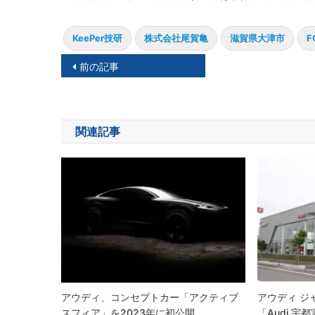
KeePer技研
株式会社尾賀亀
滋賀県大津市
F
投
前の記事
稿
ナ
関連記事
ビ
ゲ
ー
シ
ョ
ン
アウディ、コンセプトカー「アクティブ
アウディ ジ
スフィア」を2023年に初公開
「Audi 宇都宮