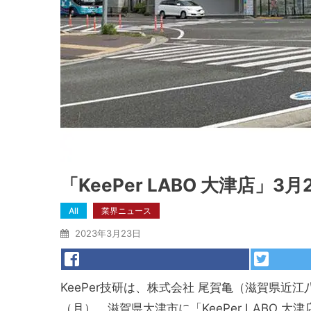
「KeePer LABO 大津店」3
All
業界ニュース
2023年3月23日
KeePer技研は、株式会社 尾賀亀（滋賀県近
（月）、滋賀県大津市に「KeePer LABO 