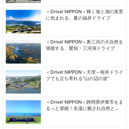
＜Drive! NIPPON＞輝く海と湖の美景
に包まれる、夏の福井ドライブ
＜Drive! NIPPON＞奥三河の大自然を
堪能する、愛知・三河湖ドライブ
＜Drive! NIPPON＞天理～桜井ドライ
ブでも立ち寄れる“山の辺の道”
＜Drive! NIPPON＞静岡県伊東市をま
るっと堪能！名湯に癒され自然と…