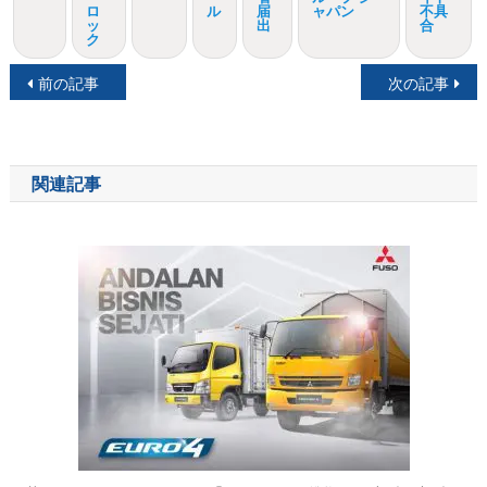
ロ
ル
届
ャパン
不具
ッ
出
合
ク
投
前の記事
次の記事
稿
ナ
関連記事
ビ
ゲ
ー
シ
ョ
ン