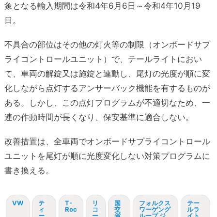
象となる輸入期間は令和4年6月6日～令和4年10月19
日。
不具合の部位はその他の灯火等の制限（オンボードサプ
ライコントロールユニット）で、テールライトにおい
て、車両の解錠又は施錠と連動し、尾灯の光度が順に変
化しながら点灯するアンサーバック機能を有するものが
ある。しかし、この点灯プログラムが不適切なため、一
連の作動時間が長くなり、保安基準に適合しない。
改善措置は、全車両でオンボードサプライコントロール
ユニットを尾灯が順に光度変化しない対策プログラムに
書き換える。
VW
テ
T-
リ
国
フォルクス
テー
ィ
Roc
コ
交
ワーゲング
ルラ
ー
ー
省
ループ ジ
イト