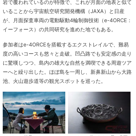
岩で覆われているのが特徴で、これが月面の地表と似て
いることから宇宙航空研究開発機構（JAXA）と日産
が、月面探査車両の電動駆動4輪制御技術（e-4ORCE：
イーフォース）の共同研究を進めた地でもある。
参加者はe-4ORCEを搭載するエクストレイルで、難易
度の高いコースも悠々と走破。凹凸路でも安定感の走り
に驚嘆しつつ、島内の雄大な自然を満喫できる周遊ツア
ーへと繰り出した。ほぼ島を一周し、新鼻新山から大路
池、火山遊歩道等の観光スポットを巡った。