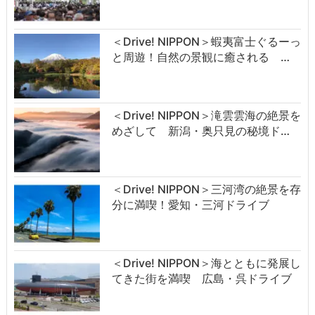
＜Drive! NIPPON＞蝦夷富士ぐるーっ
と周遊！自然の景観に癒される …
＜Drive! NIPPON＞滝雲雲海の絶景を
めざして 新潟・奥只見の秘境ド…
＜Drive! NIPPON＞三河湾の絶景を存
分に満喫！愛知・三河ドライブ
＜Drive! NIPPON＞海とともに発展し
てきた街を満喫 広島・呉ドライブ