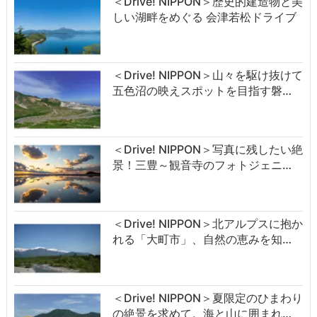
＜Drive! NIPPON＞歴史的建造物と美
しい湖畔をめぐる 会津若松ドライブ
＜Drive! NIPPON＞山々を駆け抜けて
五色沼の映えスポットを目指す磐…
＜Drive! NIPPON＞写真に残したい絶
景！三豊～観音寺のフォトジェニ…
＜Drive! NIPPON＞北アルプスに抱か
れる「大町市」、自然の恵みを知…
＜Drive! NIPPON＞夏限定のひまわり
の絶景を求めて。海と山に囲まれ…