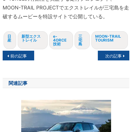
MOON-TRAIL PROJECTでエクストレイルが三宅島を走
破するムービーを特設サイトで公開している。
日
新型エクス
e-
三
MOON-TRAIL
産
トレイル
4ORCE
宅
TOURISM
技術
島
投
前の記事
次の記事
稿
ナ
関連記事
ビ
ゲ
ー
シ