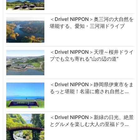
＜Drive! NIPPON＞奥三河の大自然を
堪能する、愛知・三河湖ドライブ
＜Drive! NIPPON＞天理～桜井ドライ
ブでも立ち寄れる“山の辺の道”
＜Drive! NIPPON＞静岡県伊東市をま
るっと堪能！名湯に癒され自然と…
＜Drive! NIPPON＞新緑の日光、絶景
とグルメを楽しむ大人の至福ドラ…