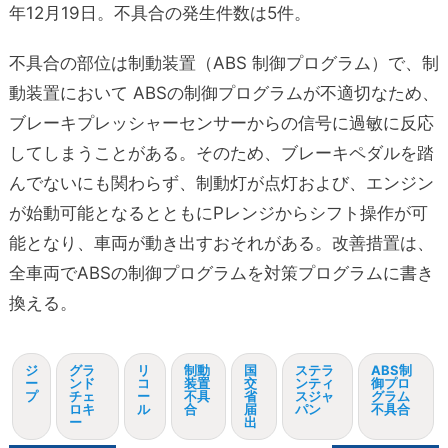
年12月19日。不具合の発生件数は5件。
不具合の部位は制動装置（ABS 制御プログラム）で、制
動装置において ABSの制御プログラムが不適切なため、
ブレーキプレッシャーセンサーからの信号に過敏に反応
してしまうことがある。そのため、ブレーキペダルを踏
んでないにも関わらず、制動灯が点灯および、エンジン
が始動可能となるとともにPレンジからシフト操作が可
能となり、車両が動き出すおそれがある。改善措置は、
全車両でABSの制御プログラムを対策プログラムに書き
換える。
ジ
グラ
リ
制動
国
ステラ
ABS制
ー
ンド
コ
装置
交
ンティ
御プロ
プ
チェ
ー
不具
省
スジャ
グラム
ロキ
ル
合
届
パン
不具合
ー
出