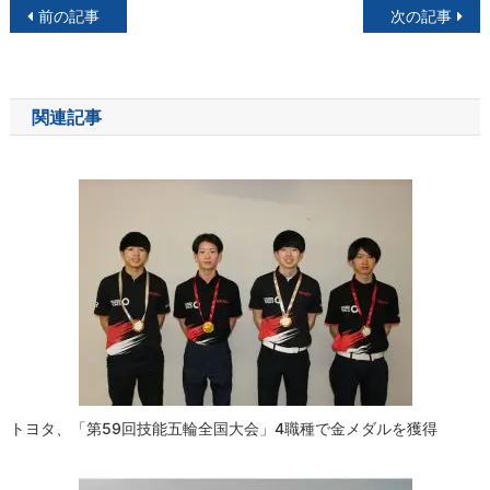
投
前の記事
次の記事
稿
ナ
関連記事
ビ
ゲ
ー
シ
ョ
ン
トヨタ、「第59回技能五輪全国大会」4職種で金メダルを獲得