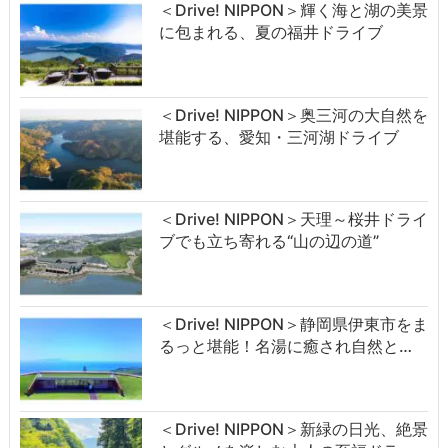
＜Drive! NIPPON＞輝く海と湖の美景
に包まれる、夏の福井ドライブ
＜Drive! NIPPON＞奥三河の大自然を
堪能する、愛知・三河湖ドライブ
＜Drive! NIPPON＞天理～桜井ドライ
ブでも立ち寄れる“山の辺の道”
＜Drive! NIPPON＞静岡県伊東市をま
るっと堪能！名湯に癒され自然と…
＜Drive! NIPPON＞新緑の日光、絶景