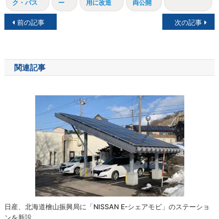
ク・バス
ー
用に改造
両公開
投
前の記事
次の記事
稿
ナ
関連記事
ビ
ゲ
ー
シ
ョ
ン
日産、北海道檜山振興局に「NISSAN E-シェアモビ」のステーショ
ンを新設