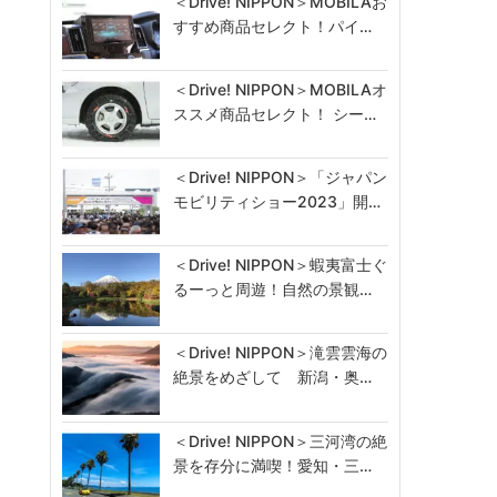
＜Drive! NIPPON＞MOBILAお
すすめ商品セレクト！パイ…
＜Drive! NIPPON＞MOBILAオ
ススメ商品セレクト！ シー…
＜Drive! NIPPON＞「ジャパン
モビリティショー2023」開…
＜Drive! NIPPON＞蝦夷富士ぐ
るーっと周遊！自然の景観…
＜Drive! NIPPON＞滝雲雲海の
絶景をめざして 新潟・奥…
＜Drive! NIPPON＞三河湾の絶
景を存分に満喫！愛知・三…