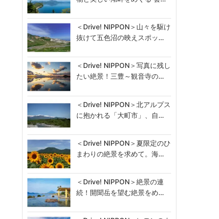
＜Drive! NIPPON＞山々を駆け
抜けて五色沼の映えスポッ…
＜Drive! NIPPON＞写真に残し
たい絶景！三豊～観音寺の…
＜Drive! NIPPON＞北アルプス
に抱かれる「大町市」、自…
＜Drive! NIPPON＞夏限定のひ
まわりの絶景を求めて。海…
＜Drive! NIPPON＞絶景の連
続！開聞岳を望む絶景をめ…