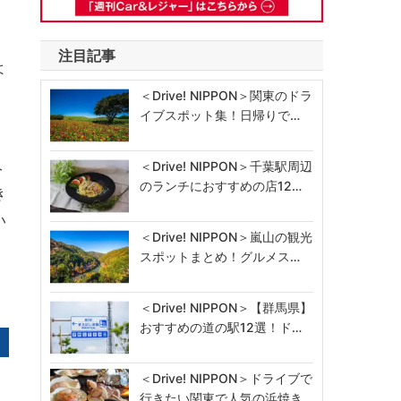
、
注目記事
よ
＜Drive! NIPPON＞関東のドラ
イブスポット集！日帰りで…
み
＜Drive! NIPPON＞千葉駅周辺
のランチにおすすめの店12…
き
い
＜Drive! NIPPON＞嵐山の観光
スポットまとめ！グルメス…
＜Drive! NIPPON＞【群馬県】
おすすめの道の駅12選！ド…
＜Drive! NIPPON＞ドライブで
行きたい関東で人気の浜焼き…