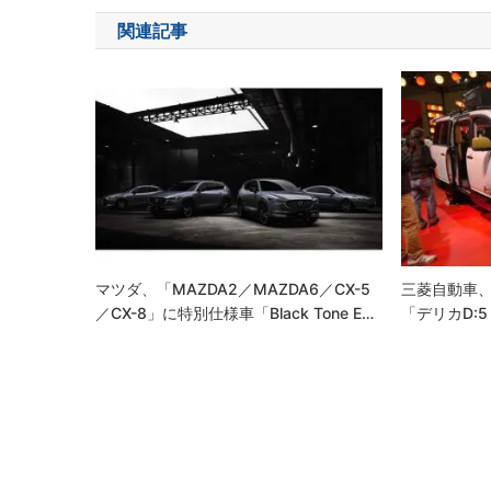
ナ
関連記事
ビ
ゲ
ー
シ
ョ
ン
マツダ、「MAZDA2／MAZDA6／CX-5
三菱自動車、
／CX-8」に特別仕様車「Black Tone E…
「デリカD: