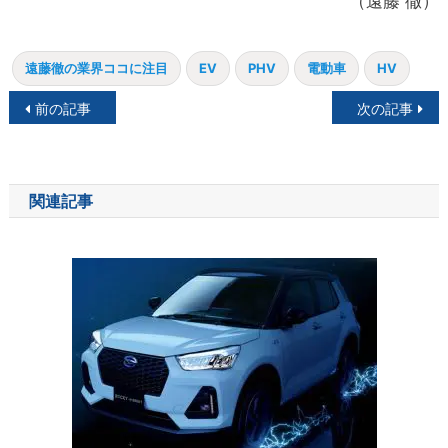
（遠藤 徹）
遠藤徹の業界ココに注目
EV
PHV
電動車
HV
投
前の記事
次の記事
稿
ナ
関連記事
ビ
ゲ
ー
シ
ョ
ン