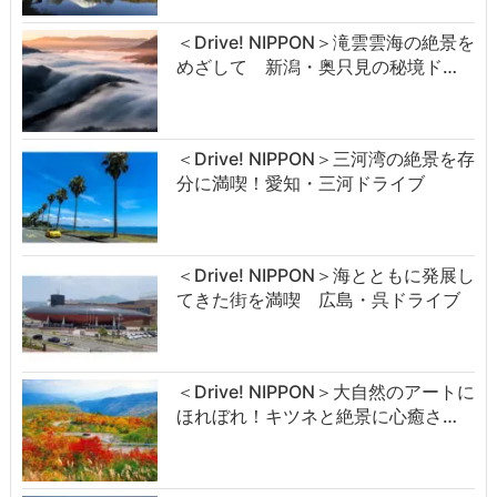
＜Drive! NIPPON＞滝雲雲海の絶景を
めざして 新潟・奥只見の秘境ド…
＜Drive! NIPPON＞三河湾の絶景を存
分に満喫！愛知・三河ドライブ
＜Drive! NIPPON＞海とともに発展し
てきた街を満喫 広島・呉ドライブ
＜Drive! NIPPON＞大自然のアートに
ほれぼれ！キツネと絶景に心癒さ…