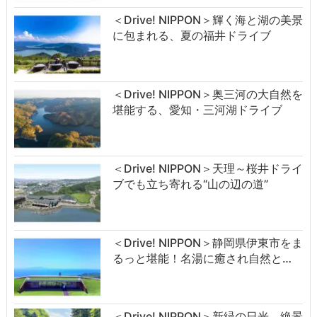
＜Drive! NIPPON＞輝く海と湖の美景
に包まれる、夏の福井ドライブ
＜Drive! NIPPON＞奥三河の大自然を
堪能する、愛知・三河湖ドライブ
＜Drive! NIPPON＞天理～桜井ドライ
ブでも立ち寄れる“山の辺の道”
＜Drive! NIPPON＞静岡県伊東市をま
るっと堪能！名湯に癒され自然と…
＜Drive! NIPPON＞新緑の日光、絶景