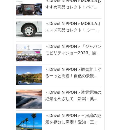
＜Drive! NIPPON＞MOBILAお
すすめ商品セレクト！パイ…
＜Drive! NIPPON＞MOBILAオ
ススメ商品セレクト！ シー…
＜Drive! NIPPON＞「ジャパン
モビリティショー2023」開…
＜Drive! NIPPON＞蝦夷富士ぐ
るーっと周遊！自然の景観…
＜Drive! NIPPON＞滝雲雲海の
絶景をめざして 新潟・奥…
＜Drive! NIPPON＞三河湾の絶
景を存分に満喫！愛知・三…