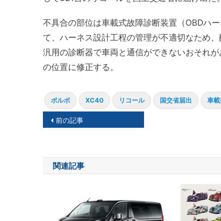
不具合の部位は車載式故障診断装置（OBDハー
て、ハーネス設計工程の管理が不適切なため、
汎用の診断器で車両と通信ができないおそれが
の位置に修正する。
ボルボ
XC40
リコール
国交省届出
車載
投
前の記事
稿
ナ
関連記事
ビ
ゲ
ー