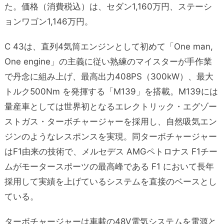
た。価格（消費税込）は、セダン1,160万円、ステーシ
ョンワゴン1,146万円。
C 43は、直列4気筒エンジンとして初めて「One man,
One engine」の主義に従い熟練のマイスターが手作業
で丹念に組み上げ、最高出力408PS（300kW）、最大
トルク500Nm を発揮する「M139」を搭載。M139には
量産車としては世界初となるエレクトリック・エグゾー
ストガス・ターボチャージャーを採用し、自然吸気エン
ジンのようなレスポンスを実現。同ターボチャージャー
はF1由来の技術で、メルセデス AMGペトロナス F1チー
ムがモータースポーツの最高峰である F1 において長年
採用して実績を上げているシステムを直接のベースとし
ている。
ターボチャージャーは車載の48V電気システムを電源と