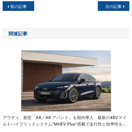
投
前の記事
次の記事
稿
ナ
関連記事
ビ
ゲ
ー
シ
ョ
ン
アウディ、新型「A6／A6 アバント」を国内導入、最新の48Vマイ
ルドハイブリッドシステム“MHEV Plus”搭載で走行性と効率性を…