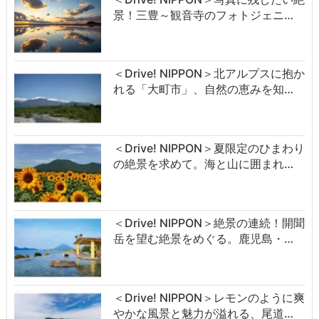
景！三豊～観音寺のフォトジェニ…
＜Drive! NIPPON＞北アルプスに抱か
れる「大町市」、自然の恵みを知…
＜Drive! NIPPON＞夏限定のひまわり
の絶景を求めて。海と山に囲まれ…
＜Drive! NIPPON＞絶景の連続！開聞
岳を望む絶景をめぐる。鹿児島・…
＜Drive! NIPPON＞レモンのように爽
やかな風景と魅力が溢れる、尾道…