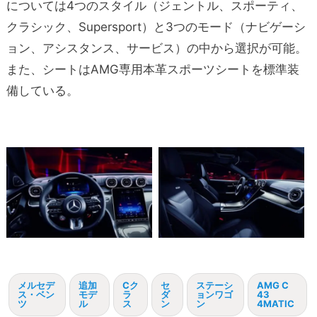
については4つのスタイル（ジェントル、スポーティ、
クラシック、Supersport）と3つのモード（ナビゲーシ
ョン、アシスタンス、サービス）の中から選択が可能。
また、シートはAMG専用本革スポーツシートを標準装
備している。
メルセデ
追加
Cク
セ
ステーシ
AMG C
ス・ベン
モデ
ラ
ダ
ョンワゴ
43
ツ
ル
ス
ン
ン
4MATIC