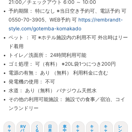
21:00／チェックアウト 6:00 ～ 10:00
予約期限： 特になし ※当日空き予約可、電話予約 可
0550-70-3905、WEB予約 可
https://rembrandt-
style.com/gotemba-komakado
ペット ： 可 ※ホテル施設内の利用不可 外出時はリー
ド着用
トイレ／洗面所： 24時間利用可能
ゴミ処理： 可（有料） ※20L袋1つにつき200円
電源の有無： あり （無料） 利用料金に含む
発電機の使用： 不可
水道： あり（無料） バナジウム天然水
その他の利用可能施設： 施設での食事／宿泊、コイ
ンランドリー
キ
RV
く
日
車
キ
キ
キ
レ
ャ
パ
る
本
中
ャ
ャ
ャ
ン