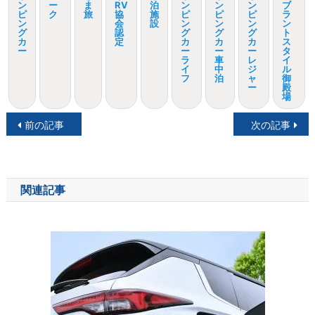
ン
ー
ま
RV
泊
ン
ン
ン
ブ
ピ
ク
旅
協
施
ピ
ピ
ピ
ラ
ン
会
設
ン
ン
ン
ン
グ
認
グ
グ
グ
ト
カ
定
カ
カ
カ
ス
ー
ー
ー
ー
タ
ラ
車
レ
イ
イ
中
ジ
ル
フ
泊
ャ
御
ー
殿
場
投
前の記事
次の記事
稿
ナ
関連記事
ビ
ゲ
ー
シ