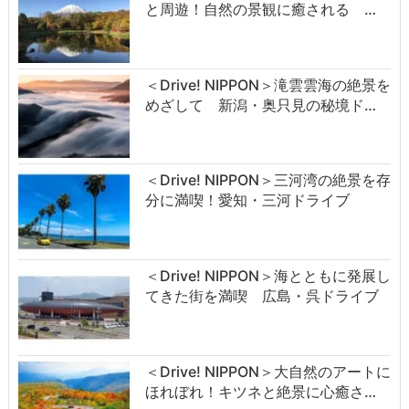
と周遊！自然の景観に癒される …
＜Drive! NIPPON＞滝雲雲海の絶景を
めざして 新潟・奥只見の秘境ド…
＜Drive! NIPPON＞三河湾の絶景を存
分に満喫！愛知・三河ドライブ
＜Drive! NIPPON＞海とともに発展し
てきた街を満喫 広島・呉ドライブ
＜Drive! NIPPON＞大自然のアートに
ほれぼれ！キツネと絶景に心癒さ…