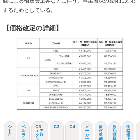
騰による輸送費上昇などに伴う、事業環境の変化に対応
するためとしている。
【価格改定の詳細】
シ
ベ
C3
C3
C4
メ
原
原
価
ト
ル
エア
ー
材
油
格
ロ
ラ
クロ
カ
料
価
値
エ
ン
ス
ー
価
格
上