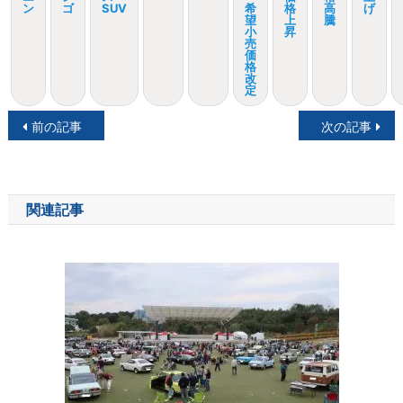
ン
ゴ
SUV
希
格
高
げ
望
上
騰
小
昇
売
価
格
改
定
投
前の記事
次の記事
稿
ナ
関連記事
ビ
ゲ
ー
シ
ョ