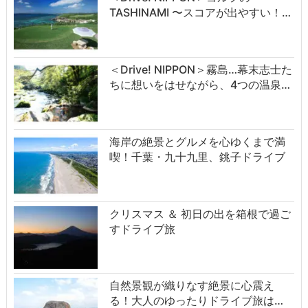
TASHINAMI 〜スコアが出やすい！…
＜Drive! NIPPON＞霧島…幕末志士た
ちに想いをはせながら、4つの温泉…
海岸の絶景とグルメを心ゆくまで満
喫！千葉・九十九里、銚子ドライブ
クリスマス ＆ 初日の出を箱根で過ご
すドライブ旅
自然景観が織りなす絶景に心震え
る！大人のゆったりドライブ旅は…