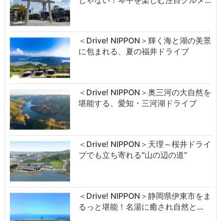
＜Drive! NIPPON＞輝く海と湖の美景
に包まれる、夏の福井ドライブ
＜Drive! NIPPON＞奥三河の大自然を
堪能する、愛知・三河湖ドライブ
＜Drive! NIPPON＞天理～桜井ドライ
ブでも立ち寄れる“山の辺の道”
＜Drive! NIPPON＞静岡県伊東市をま
るっと堪能！名湯に癒され自然と…