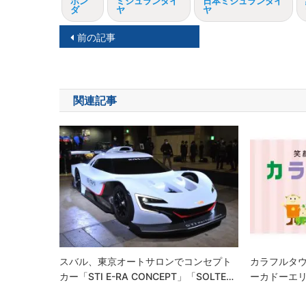
ホン
ミシュランタイ
日本ミシュランタイ
ダ
ヤ
ヤ
投
前の記事
稿
ナ
関連記事
ビ
ゲ
ー
シ
ョ
ン
スバル、東京オートサロンでコンセプト
カラフルタウ
カー「STI E-RA CONCEPT」「SOLTE…
ーカドーエ