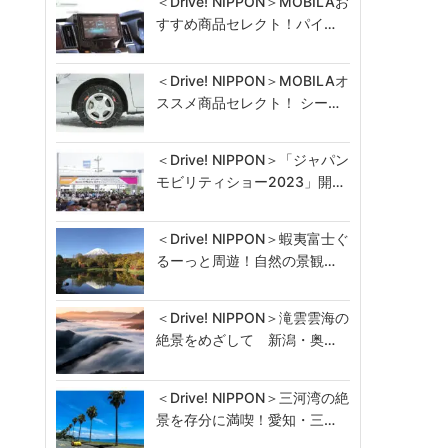
＜Drive! NIPPON＞MOBILAお
すすめ商品セレクト！パイ…
＜Drive! NIPPON＞MOBILAオ
ススメ商品セレクト！ シー…
＜Drive! NIPPON＞「ジャパン
モビリティショー2023」開…
＜Drive! NIPPON＞蝦夷富士ぐ
るーっと周遊！自然の景観…
＜Drive! NIPPON＞滝雲雲海の
絶景をめざして 新潟・奥…
＜Drive! NIPPON＞三河湾の絶
景を存分に満喫！愛知・三…