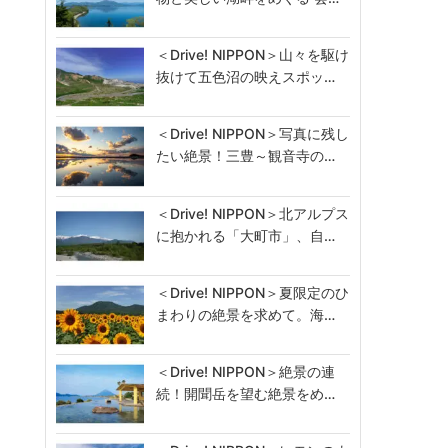
＜Drive! NIPPON＞山々を駆け
抜けて五色沼の映えスポッ…
＜Drive! NIPPON＞写真に残し
たい絶景！三豊～観音寺の…
＜Drive! NIPPON＞北アルプス
に抱かれる「大町市」、自…
＜Drive! NIPPON＞夏限定のひ
まわりの絶景を求めて。海…
＜Drive! NIPPON＞絶景の連
続！開聞岳を望む絶景をめ…