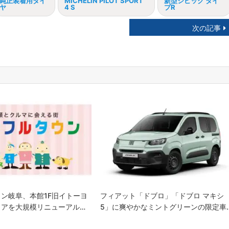
純正装着用タイ
MICHELIN PILOT SPORT
新型シビック タイ
ヤ
4 S
プR
次の記事
ン岐阜、本館1F旧イトーヨ
フィアット「ドブロ」「ドブロ マキシ
リアを大規模リニューアル…
5」に爽やかなミントグリーンの限定車